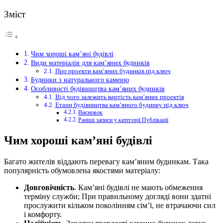
Зміст
Чим хороші кам’яні будівлі
Види матеріалів для кам’яних будинків
Про проекти кам’яних будинків під ключ
Будинки з натурального каменю
Особливості будівництва кам’яних будинків
Від чого залежить вартість кам’яних проектів
Етапи будівництва кам’яного будинку під ключ
Висновок
Раніші записи у категорії Публікації
Чим хороші кам’яні будівлі
Багато жителів віддають перевагу кам’яним будинкам. Така
популярність обумовлена якостями матеріалу:
Довговічність
. Кам’яні будівлі не мають обмеження
терміну служби; При правильному догляді вони здатні
прослужити кільком поколінням сім’ї, не втрачаючи сил
і комфорту.