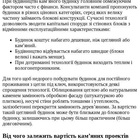
При будівництві кам’яного будинку головним обмежуючим
фактором часто є фінанси. Консультанти компанії пропонують
будинки в різних цінових категоріях, серед яких велику
частину займають блокові конструкції. Сучасні технології
дозволяють зводити капітальні споруди зі стінових блоків з
відмінними експлуатаційними характеристиками:
Будинок коштує набагато дешевше, ніж цегляний або
кам’яний.
Будівництво відбувається набагато швидше (блоки
великі і важать менше).
При дотриманні технології будинок виходить теплим і
вологонепроникним.
Для того щоб недорого побудувати будинок для постійного
проживання з цегли під ключ, використовуються деякі
спрощення технології. Облицювання цеглою або натуральним
каменем замінюють обробкою фасаду (штукатуркою або
плиткою), несучі стіни роблять тоншими і утеплюють,
залізобетонні перекриття замінюють дерев’яними. За вартістю
такий цегляний будинок може бути близьким до блокового
будинку, залишаючись при цьому більш практичним (більш
довговічним).
Від чого залежить вартість кам’яних проектів