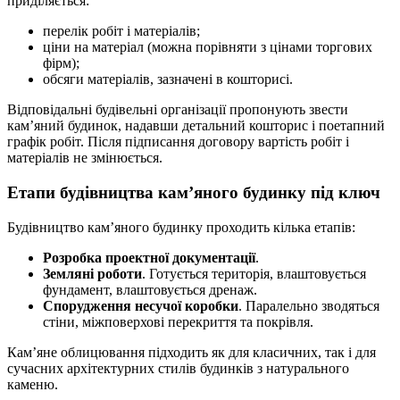
приділяється:
перелік робіт і матеріалів;
ціни на матеріал (можна порівняти з цінами торгових
фірм);
обсяги матеріалів, зазначені в кошторисі.
Відповідальні будівельні організації пропонують звести
кам’яний будинок, надавши детальний кошторис і поетапний
графік робіт. Після підписання договору вартість робіт і
матеріалів не змінюється.
Етапи будівництва кам’яного будинку під ключ
Будівництво кам’яного будинку проходить кілька етапів:
Розробка проектної документації
.
Земляні роботи
. Готується територія, влаштовується
фундамент, влаштовується дренаж.
Спорудження несучої коробки
. Паралельно зводяться
стіни, міжповерхові перекриття та покрівля.
Кам’яне облицювання підходить як для класичних, так і для
сучасних архітектурних стилів будинків з натурального
каменю.