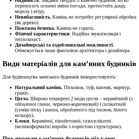
Надійність
. Завдяки твердості каменю будинок легко
переносить сезонні зміни погоди, протистоїть дощу,
морозу і вітру.
Невибагливість
. Камінь не потребує регулярної обробки
(як дерево).
Пожежна безпека
. Камінь не горить.
Фізичні характеристики
. Надійна звукоізоляція і
теплозахист.
Дизайнерські та оздоблювальні можливості
.
Обмежується лише фантазією архітектора і дизайнера.
Види матеріалів для кам’яних будинків
Для будівництва заміських будинків використовують:
Натуральний камінь
. Пісковик, туф, вапняк, мармур,
граніт.
Цегла
. Широко поширені 2 види цегли – керамічний (з
обпаленої глини, червоно-коричневий) і силікатний
(суміш піску і вапна, обробленого під тиском, білого
кольору).
Блоки
. Керамічні, пінобетонні, газосилікатні
(великоформатні вироби з пористою структурою).
Про проекти кам’яних будинків під ключ