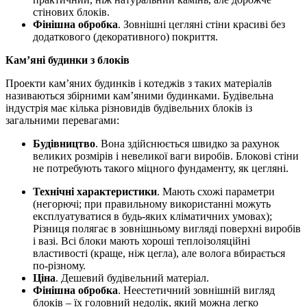
стінових блоків.
Фінішна обробка
. Зовнішні цегляні стіни красиві без
додаткового (декоративного) покриття.
Кам’яні будинки з блоків
Проекти кам’яних будинків і котеджів з таких матеріалів
називаються збірними кам’яними будинками. Будівельна
індустрія має кілька різновидів будівельних блоків із
загальними перевагами:
Будівництво
. Вона здійснюється швидко за рахунок
великих розмірів і невеликої ваги виробів. Блокові стіни
не потребують такого міцного фундаменту, як цегляні.
Технічні характеристики
. Мають схожі параметри
(негорючі; при правильному використанні можуть
експлуатуватися в будь-яких кліматичних умовах);
Різниця полягає в зовнішньому вигляді поверхні виробів
і вазі. Всі блоки мають хороші теплоізоляційні
властивості (краще, ніж цегла), але волога вбирається
по-різному.
Ціна
. Дешевий будівельний матеріал.
Фінішна обробка
. Неестетичний зовнішній вигляд
блоків – їх головний недолік, який можна легко