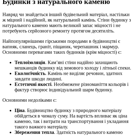
Будинки з натурального каменю
Навряд чи знайдеться інший будівельний матеріал, настільки
ж міцний і надійний, як натуральний камінь. Стіни будинку з
натурального каменю мають великий запас міцності і не
потребують серйозного ремонту протягом десятиліть.
Найпопулярнішими гірськими породами в будівництві є
вапняк, сланець, граніт, піщаник, черепашник і мармур.
Основними перевагами таких будинків (крім міцності) є:
Теплоізоляція
. Кам’яні стіни надійно захищають
мешканців будинку від зимового холоду і літньої спеки.
Екологічність
. Камінь не виділяє речовин, здатних
завдати шкоди людині.
Естетичні якості
. Необмежене різноманіття кольорів і
фактур створює індивідуальний шарм будинку.
Основними недоліками є:
Ціна
. Будівництво будинку з природного матеріалу
обійдеться в чималу суму. На вартість впливає як ціна
каменю, так і витрати на транспортування і укладання
такого важкого матеріалу.
Збереження тепла
. Здатність натурального каменю