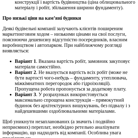
конструкції і вартість будівництва (ціна облицювального
матеріалу і робіт, збільшення ширини фундаменту).
Про низькі ціни на кам’яні будинки
Деякі будівельні компанії залучають клієнтів поширеним
маркетинговим ходом – низькими цінами на свої послуги,
пояснюючи дешевизну відсутністю посередників, власним
виробництвом і автопарком. При найближчому розгляді
виявляється:
Варіант 1
. Вказана вартість робіт, замовник закуповує
матеріали самостійно.
Варіант 2
. Не вказується вартість всіх робіт (може не
бути вартості чого-небудь – фундаменту, утеплювача,
міжкімнатних перегородок або гідроізоляції).
Пропущена робота пропонується за додаткову плату.
Варіант 3
. У розрахунках використовується
максимально спрощена конструкція – прямокутний
будинок без архітектурних вишукувань, без підвалу і з
найдешевшими оздоблювальними матеріалами.
Щоб уникнути незапланованих (а значить і подвійно
неприємних) переплат, необхідно ретельно аналізувати
інформацію, що надходить від компанії. Особлива увага