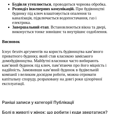
Будівля утеплюється
, проводиться чорнова обробка.
Розподіл інженерних комунікацій.
При будівництві
будинку під ключ влаштовується опалення та
каналізація, підключається водопостачання, газ і
електрика.
Завершальний етап
. Встановлюються вікна та двері,
виконується тонке зовнішнє та внутрішнє оздоблення.
Висновок
Існує безліч аргументів на користь будівництва кам’яного
приватного будинку, який став класикою заміського
домобудівництва. Майбутні власники часто вибирають
кам’яний будинок під ключ, пам’ятаючи про його міцність і
надійність. Замовивши кам’яний будинок в будівельній
компанії з великим досвідом роботи, можна отримати
капітальну споруду, розраховану на довгі роки цілорічної
експлуатації.
Раніші записи у категорії Публікації
Болі в животі у жінок: що робити і куди звертатися?