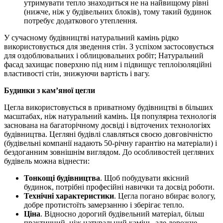
утримувати тепло знаходиться не на найвищому рівні
(нижче, ніж у будівельних блоків), тому такий будинок
потребує додаткового утеплення.
У сучасному будівництві натуральний камінь рідко
використовується для зведення стін. З успіхом застосовується
для оздоблювальних і облицювальних робіт; Натуральний
фасад захищає поверхню під ним і підвищує теплоізоляційні
властивості стін, знижуючи вартість і вагу.
Будинки з кам’яної цегли
Цегла використовується в приватному будівництві в більших
масштабах, ніж натуральний камінь. Ця популярна технологія
заснована на багаторічному досвіді і відточених технологіях
будівництва. Цегляні будівлі славляться своєю довговічністю
(будівельні компанії надають 50-річну гарантію на матеріали) і
бездоганним зовнішнім виглядом. До особливостей цегляних
будівель можна віднести:
Тонкощі будівництва
. Щоб побудувати якісний
будинок, потрібні професійні навички та досвід роботи.
Технічні характеристики
. Цегла погано вбирає вологу,
добре протистоїть замерзанню і зберігає тепло.
Ціна
. Відносно дорогий будівельний матеріал, більш
практичний, ніж натуральний камінь, але дорожче