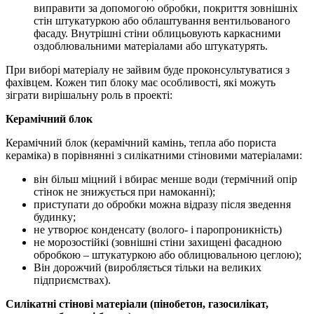
виправити за допомогою обробки, покриття зовнішніх
стін штукатуркою або облаштування вентильованого
фасаду. Внутрішні стіни облицьовують каркасними
оздоблювальними матеріалами або штукатурять.
При виборі матеріалу не зайвим буде проконсультуватися з
фахівцем. Кожен тип блоку має особливості, які можуть
зіграти вирішальну роль в проекті:
Керамічний блок
Керамічний блок (керамічний камінь, тепла або пориста
кераміка) в порівнянні з силікатними стіновими матеріалами:
він більш міцний і вбирає менше води (термічний опір
стінок не знижується при намоканні);
приступати до обробки можна відразу після зведення
будинку;
не утворює конденсату (волого- і паропроникність)
не морозостійкі (зовнішні стіни захищені фасадною
обробкою – штукатуркою або облицювальною цеглою);
Він дорожчий (виробляється тільки на великих
підприємствах).
Силікатні стінові матеріали (пінобетон, газосилікат,