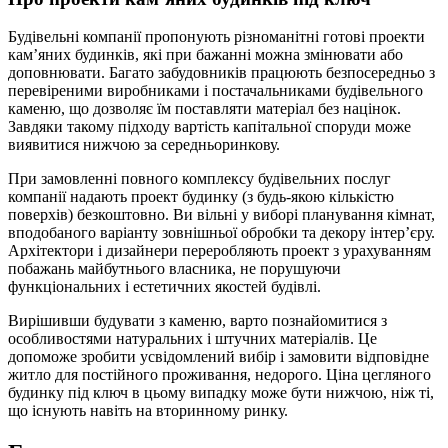
Будівельні компанії пропонують різноманітні готові проекти
кам’яних будинків, які при бажанні можна змінювати або
доповнювати. Багато забудовників працюють безпосередньо з
перевіреними виробниками і постачальниками будівельного
каменю, що дозволяє їм поставляти матеріал без націнок.
Завдяки такому підходу вартість капітальної споруди може
виявитися нижчою за середньоринкову.
При замовленні повного комплексу будівельних послуг
компанії надають проект будинку (з будь-якою кількістю
поверхів) безкоштовно. Ви вільні у виборі планування кімнат,
вподобаного варіанту зовнішньої обробки та декору інтер’єру.
Архітектори і дизайнери переробляють проект з урахуванням
побажань майбутнього власника, не порушуючи
функціональних і естетичних якостей будівлі.
Вирішивши будувати з каменю, варто познайомитися з
особливостями натуральних і штучних матеріалів. Це
допоможе зробити усвідомлений вибір і замовити відповідне
житло для постійного проживання, недорого. Ціна цегляного
будинку під ключ в цьому випадку може бути нижчою, ніж ті,
що існують навіть на вторинному ринку.