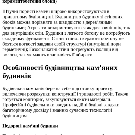
керамзитобетонні блоки)
Штучні пористі камені широко використовуються в
приватному будівництві. Будівництво будинку зі стінових
блоків можна порівняти за швидкістю з дерев’яними
будинками; Агрегати використовуються як для зовнішніх, так і
для внутрішніх стін. Будинки з легкого бетону не потребують
складному фундаменті. Стіни з піно- і керамзитобетону не
бояться вогкості завдяки своїй структурі (внутрішні пори
герметичні); Газосилікатні стіни потребують ізоляції від
вологи, так як мають властивість її вбирати.
Особливості будівництва кам’яних
будинків
Будівельна компанія бере на себе підготовку проекту,
включаючи розрахунки конструкції і тривалості робіт. Також
готується кошторис, закуповуються якісні матеріали.
Професійні будівельники зводять надійні будівлі завдяки
багаторічному досвіду і знанню сучасних технологій
будівництва.
Недорогі кам’яні будинки