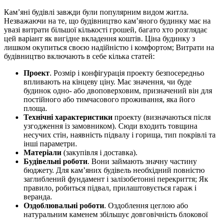
Кам’яні будівлі завжди були популярним видом житла.
Незважаючи на те, що будівництво кам’яного будинку має на
увазі витрати більшої кількості грошей, багато хто розглядає
цей варіант як вигідне вкладення коштів. Ціна будинку з
лишком окупиться своєю надійністю і комфортом; Витрати на
будівництво включають в себе кілька статей:
Проект
. Розмір і конфігурація проекту безпосередньо
впливають на кінцеву ціну. Має значення, чи буде
будинок одно- або двоповерховим, призначений він для
постійного або тимчасового проживання, яка його
площа.
Технічні характеристики
проекту (визначаються після
узгодження із замовником). Сюди входить товщина
несучих стін, наявність підвалу і горища, тип покрівлі та
інші параметри.
Матеріали
(закупівля і доставка).
Будівельні роботи
. Вони займають значну частину
бюджету. Для кам’яних будівель необхідний повністю
заглиблений фундамент і залізобетонні перекриття; Як
правило, робиться підвал, прилаштовується гараж і
веранда.
Оздоблювальні роботи
. Оздоблення цеглою або
натуральним каменем збільшує довговічність блокової