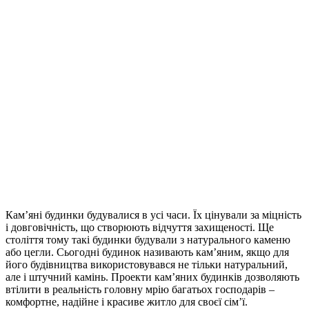
Кам’яні будинки будувалися в усі часи. Їх цінували за міцність
і довговічність, що створюють відчуття захищеності. Ще
століття тому такі будинки будували з натурального каменю
або цегли. Сьогодні будинок називають кам’яним, якщо для
його будівництва використовувався не тільки натуральний,
але і штучний камінь. Проекти кам’яних будинків дозволяють
втілити в реальність головну мрію багатьох господарів –
комфортне, надійне і красиве житло для своєї сім’ї.