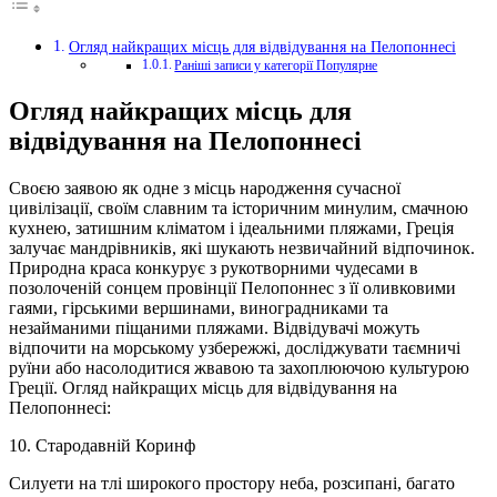
Огляд найкращих місць для відвідування на Пелопоннесі
Раніші записи у категорії Популярне
Огляд найкращих місць для
відвідування на Пелопоннесі
Своєю заявою як одне з місць народження сучасної
цивілізації, своїм славним та історичним минулим, смачною
кухнею, затишним кліматом і ідеальними пляжами, Греція
залучає мандрівників, які шукають незвичайний відпочинок.
Природна краса конкурує з рукотворними чудесами в
позолоченій сонцем провінції Пелопоннес з її оливковими
гаями, гірськими вершинами, виноградниками та
незайманими піщаними пляжами. Відвідувачі можуть
відпочити на морському узбережжі, досліджувати таємничі
руїни або насолодитися жвавою та захоплюючою культурою
Греції. Огляд найкращих місць для відвідування на
Пелопоннесі:
10. Стародавній Коринф
Силуети на тлі широкого простору неба, розсипані, багато