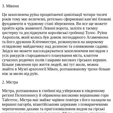
3. Мікени
Ця захоплююча руїна процвітаючої цивілізації чотири тисячі
років тому має величезні, ретельно сформовані кам’яні блокові
фундаменти в чудовому стані збереження. Ви все ще можете
пройти крізь знамениті Левині ворота, залізти в таємну
цистерну та досліджувати королівські гробниці Толос. Руїни
Акрополя, який колись був домом легендарного Агамемнона
та його дружини Клітемнестри, розкинулися на широкому
оглядовому майданчику над долиною та оливковими садами.
Звідси ви можете насолоджуватися захоплюючим виглядом з
усіх ракурсів стародавнього планування міста, клаптем
сучасних родючих полів і шарами високих гірських вершин.
Більше уявлення про життя людей, які тут жили, можна
знайти в Музеї археології Мікен, розташованому трохи більше
ніж за милю від руїн.
2. Містра
Містра, розташована в глибині від узбережжя в південному
регіоні Пелопоннесу й обрамлена високими вершинами гори
Тайгетос, Містра має майже чарівне повітря з його палацом на
вершині пагорба, візантійськими церквами з помаранчевими
черепичними дахами та приголомшливим видом на гірські