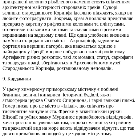
прикрашені колони з різьбленого каменю стоять свідченням
архітектурної майстерності стародавніх греків. Суворі
залишки стародавнього Коринфа ідеально підходять, якщо ви
любите фотографувати. Зокрема, храм Аполлона представляє
прекрасну картину з рифленими колонами та плінтусами,
оточеними польовими квітами та скелястими гірськими
вершинами на задньому плані. Ще одна улюблена визначна
пам’ятка стародавнього міста – Акрокорінф, задумлива
фортеця на вершині пагорба, яка вважається однією з
найкращих у Греції, вперше побудована тисячі років тому.
Артефакти різних розкопок, такі як мозаїки, статуї, саркофаги
та знаряддя праці, зберігаються в Археологічному музеї
Стародавнього Коринфа, розташованому неподалік.
9. Кардамили
У цьому химерному приморському містечку є побілені
будинки, величні кипариси, історичні будівлі, як-от
атмосферна церква Святого Спиридона, і гарні галькові пляжі.
Гомер писав про це місто в «Іліаді», що свідчить про
тисячолітнє минуле міста. Фрески у візантійській церкві
Ейзодії та руїнах замку Мурцинос приваблюють відвідувачів,
хоча просто прогулянка містом, спроба смачної кухні району
та вражаючий вид на море дають відвідувачам відчути, що так
довго приваблювало людей у ​​це чудове місце. тому.