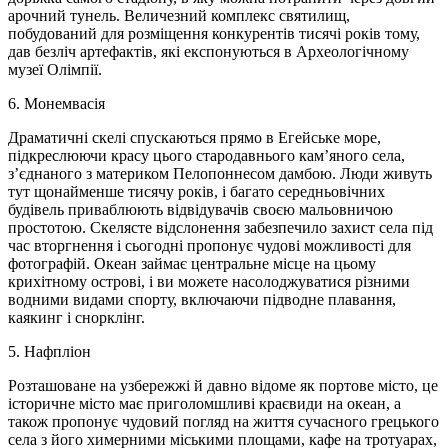
арочний тунель. Величезний комплекс святилищ,
побудований для розміщення конкурентів тисячі років тому,
дав безліч артефактів, які експонуються в Археологічному
музеї Олімпії.
6. Монемвасія
Драматичні скелі спускаються прямо в Егейське море,
підкреслюючи красу цього стародавнього кам’яного села,
з’єднаного з материком Пелопоннесом дамбою. Люди живуть
тут щонайменше тисячу років, і багато середньовічних
будівель приваблюють відвідувачів своєю мальовничою
простотою. Скелясте відслонення забезпечило захист села під
час вторгнення і сьогодні пропонує чудові можливості для
фотографій. Океан займає центральне місце на цьому
крихітному острові, і ви можете насолоджуватися різними
водними видами спорту, включаючи підводне плавання,
каякинг і снорклінг.
5. Нафпліон
Розташоване на узбережжі й давно відоме як портове місто, це
історичне місто має приголомшливі краєвиди на океан, а
також пропонує чудовий погляд на життя сучасного грецького
села з його химерними міськими площами, кафе на тротуарах,