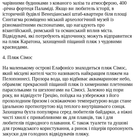
чарівними будинками з кованого заліза та атмосферою, 400
-річна фортеця Паламіді. Якщо ви любитель історії, в
історичній будівлі Венеціанської штаб-квартири біля площі
Синтагма розміщено міський археологічний музей із
різноманітними експонатами, що нагадують про
візантійський, римський та османський вплив міста.
Відвідувачі, які потребують відпочинку, можуть відправитися
на пляж Каратона, захищений піщаний пляж з чудовими
краєвидами.
4. Пляж Сімос
На маленькому острові Елафонісо знаходиться пляж Сімос,
який місцеві жителі часто називають найкращим пляжем на
Пелопоннесі. Прозора вода, що відбиває аквамаринове небо,
обрамляє прекрасний піщаний пляж із химерними плетеними
парасольками та шезлонгами на Сімосі. Залежно від пори
року, ви відвідуєте Грецію, поїздка на узбережжя з його
прохолодним бризом і освіжаючою температурою води стане
ідеальною протиотрутою від теплого внутрішнього сонця.
Захищена бухта популярна серед любителів байдарки, а ніжні
чисті хвилі є привабливими як для плавців, так і для
любителів підводного плавання. Є також туалети та душові
для громадського користування, а ринок і піцерія пропонують
закуски для голодних відвідувачів пляжу.