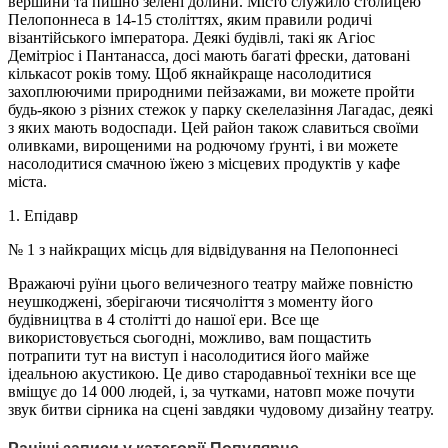
вершини та пишно зелені долини. Місто служило столицею
Пелопоннеса в 14-15 століттях, яким правили родичі
візантійського імператора. Деякі будівлі, такі як Агіос
Демітріос і Пантанасса, досі мають багаті фрески, датовані
кількасот років тому. Щоб якнайкраще насолодитися
захоплюючими природними пейзажами, ви можете пройти
будь-якою з різних стежок у парку скелелазіння Лагадас, деякі
з яких мають водоспади. Цей район також славиться своїми
оливками, вирощеними на родючому ґрунті, і ви можете
насолодитися смачною їжею з місцевих продуктів у кафе
міста.
1. Епідавр
№ 1 з найкращих місць для відвідування на Пелопоннесі
Вражаючі руїни цього величезного театру майже повністю
неушкоджені, зберігаючи тисячоліття з моменту його
будівництва в 4 столітті до нашої ери. Все ще
використовується сьогодні, можливо, вам пощастить
потрапити тут на виступ і насолодитися його майже
ідеальною акустикою. Це диво стародавньої техніки все ще
вміщує до 14 000 людей, і, за чутками, натовп може почути
звук битви сірника на сцені завдяки чудовому дизайну театру.