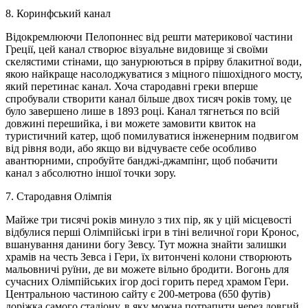
8. Коринфський канал
Відокремлюючи Пелопоннес від решти материкової частини
Греції, цей канал створює візуальне видовище зі своїми
скелястими стінами, що занурюються в прірву блакитної води,
якою найкраще насолоджуватися з міцного пішохідного мосту,
який перетинає канал. Хоча стародавні греки вперше
спробували створити канал більше двох тисяч років тому, це
було завершено лише в 1893 році. Канал тягнеться по всій
довжині перешийка, і ви можете замовити квиток на
туристичний катер, щоб помилуватися інженерним подвигом
від рівня води, або якщо ви відчуваєте себе особливо
авантюрними, спробуйте банджі-джампінг, щоб побачити
канал з абсолютно іншої точки зору.
7. Стародавня Олімпія
Майже три тисячі років минуло з тих пір, як у цій місцевості
відбулися перші Олімпійські ігри в тіні величної гори Кронос,
вшанування данини богу Зевсу. Тут можна знайти залишки
храмів на честь Зевса і Гери, їх витончені колони створюють
мальовничі руїни, де ви можете вільно бродити. Вогонь для
сучасних Олімпійських ігор досі горить перед храмом Гери.
Центральною частиною сайту є 200-метрова (650 футів)
доріжка самого стадіону, в яку можна потрапити через довгий