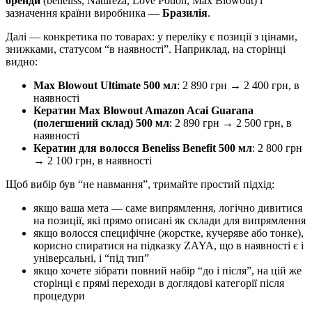
бренди
(beneliss, Natureza, Love Potion, Max Blowout) і
зазначення країни виробника —
Бразилія
.
Далі — конкретика по товарах: у переліку є позиції з цінами,
знижками, статусом “в наявності”. Наприклад, на сторінці
видно:
Max Blowout Ultimate 500 мл
: 2 890 грн → 2 400 грн, в
наявності
Кератин Max Blowout Amazon Acai Guarana
(полегшений склад) 500 мл
: 2 890 грн → 2 500 грн, в
наявності
Кератин для волосся Beneliss Benefit 500 мл
: 2 800 грн
→ 2 100 грн, в наявності
Щоб вибір був “не навмання”, тримайте простий підхід:
якщо ваша мета — саме випрямлення, логічно дивитися
на позиції, які прямо описані як склади для випрямлення
якщо волосся специфічне (жорстке, кучеряве або тонке),
корисно спиратися на підказку ZAYA, що в наявності є і
універсальні, і “під тип”
якщо хочете зібрати повний набір “до і після”, на цій же
сторінці є прямі переходи в доглядові категорії після
процедури