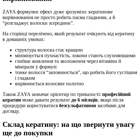
ZAYA формулює ефект дуже зрозуміло: кератинове
вирівнювання не просто робить пасма гладкими, а й
“розгладжує волоски зсередини”.
На сторінці перелічено, який результат очікують від кератину
в домашніх умовах:
структура волоска стає кращою
мінімізується пухнастість, локони стають слухнянішими
глибше живлення та зволоження через вітаміни й
мінерали у формулі
тонке волосся “заповнюється”, що робить його густішим
і гладким
вирівнюється волосяне полотно
Також ZAYA зазначає орієнтир по тривалості:
професійний
кератин
може давати результат
до 6 місяців
, якщо після
процедури користуватися
безсульфатними
засобами для
догляду.
Склад кератину: на що звернути увагу
ще до покупки