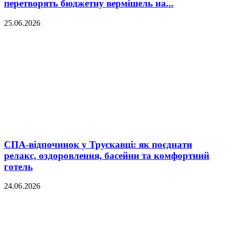
перетворять бюджетну вермішель на...
25.06.2026
СПА-відпочинок у Трускавці: як поєднати
релакс, оздоровлення, басейни та комфортний
готель
24.06.2026