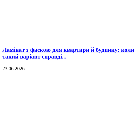
Ламінат з фаскою для квартири й будинку: коли
такий варіант справді...
23.06.2026