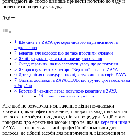
розглядають як спосіб швидше привести полотно до ладу й
полегшити щоденну укладку.
Зміст
Що саме є в ZAYA для кератинового вирівнювання та
відновлення
Кератин для волосся: що це таке простими словами
Який результат дає кератинове вирівнювання
Склад кератину: на що звернути увагу ще до покупки
Як орієнтуватися в категорії “Кератин” на сайті ZAYA
Догляд після процедури: що підказує сама категорія ZAYA
Оплата, доставка та ZAYA CLUB: що зручно для замовлення
з України
Короткий чек-лист перед покупкою кератину в ZAYA
Раніші записи у категорії Статті
Але щоб не розчаруватися, важливо діяти по-людськи:
зрозуміти, який ефект ви хочете, підібрати склад під свій тип
волосся і не забути про догляд після процедури. У цій статті
говоримо про ефективні засоби і про те, яка на
кератин ціна
в
ZAYA — інтернет-магазині професійної косметики для
волосся, де зібрані засоби для випрямлення, відновлення та