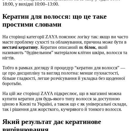
18:00, у вихідні 10:00–13:00.
Кератин для волосся: що це таке
простими словами
На сторінці категорії ZAYA пояснює логіку так: якщо ви часто
маєте проблему сухості та обламування, причина може бути в
нестачі кератину
. Кератин описаний як
білок
, який
називають “будівельним” матеріалом клітин шкіри, волосся та
нігтів.
Тобто в рамках догляду й процедур “кератин для волосся” —
це про дисципліну та вигляд полотна: менше пухнастості,
більше гладкості, легше розчісування й укладка без щоденної
боротьби.
На цій же сторінці ZAYA підкреслює, що в магазині можна
купити кератин для будь-якого типу волосся за доступною
ціною в Києві та Україні, а також що є як універсальні склади,
так і рішення для жорсткого, кучерявого й тонкого волосся.
Який результат дає кератинове
вирівнювання