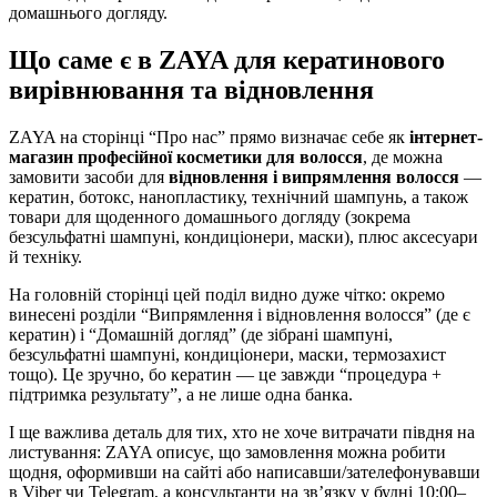
домашнього догляду.
Що саме є в ZAYA для кератинового
вирівнювання та відновлення
ZAYA на сторінці “Про нас” прямо визначає себе як
інтернет-
магазин професійної косметики для волосся
, де можна
замовити засоби для
відновлення і випрямлення волосся
—
кератин, ботокс, нанопластику, технічний шампунь, а також
товари для щоденного домашнього догляду (зокрема
безсульфатні шампуні, кондиціонери, маски), плюс аксесуари
й техніку.
На головній сторінці цей поділ видно дуже чітко: окремо
винесені розділи “Випрямлення і відновлення волосся” (де є
кератин) і “Домашній догляд” (де зібрані шампуні,
безсульфатні шампуні, кондиціонери, маски, термозахист
тощо). Це зручно, бо кератин — це завжди “процедура +
підтримка результату”, а не лише одна банка.
І ще важлива деталь для тих, хто не хоче витрачати півдня на
листування: ZAYA описує, що замовлення можна робити
щодня, оформивши на сайті або написавши/зателефонувавши
в Viber чи Telegram, а консультанти на зв’язку у будні 10:00–