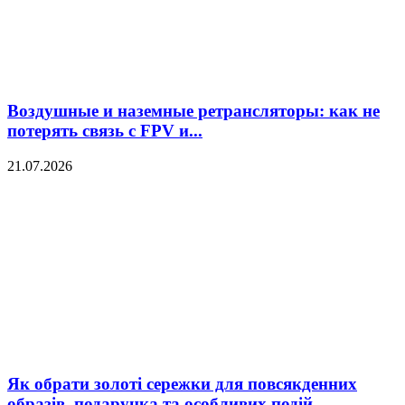
Воздушные и наземные ретрансляторы: как не
потерять связь с FPV и...
21.07.2026
Як обрати золоті сережки для повсякденних
образів, подарунка та особливих подій