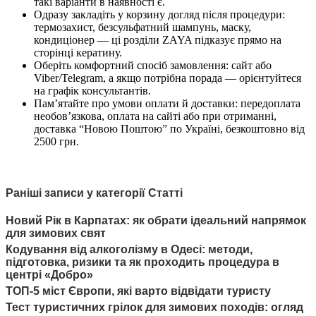
такі варіанти в наявності є.
Одразу закладіть у корзину догляд після процедури:
термозахист, безсульфатний шампунь, маску,
кондиціонер — ці розділи ZAYA підказує прямо на
сторінці кератину.
Оберіть комфортний спосіб замовлення: сайт або
Viber/Telegram, а якщо потрібна порада — орієнтуйтеся
на графік консультантів.
Пам’ятайте про умови оплати й доставки: передоплата
необов’язкова, оплата на сайті або при отриманні,
доставка “Новою Поштою” по Україні, безкоштовно від
2500 грн.
Раніші записи у категорії Статті
Новий Рік в Карпатах: як обрати ідеальний напрямок
для зимових свят
Кодування від алкоголізму в Одесі: методи,
підготовка, ризики та як проходить процедура в
центрі «Добро»
ТОП-5 міст Європи, які варто відвідати туристу
Тест туристичних грілок для зимових походів: огляд