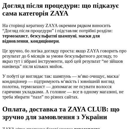
Догляд після процедури: що підказує
сама категорія ZAYA
На сторінці кератину ZAYA окремим рядком виносить
“Догляд після процедури” і підставляє потрібні розділи:
термозахист
,
безсульфатні шампуні
,
маски для
відновлення
,
кондиціонери
.
Це зручно, бо логіка догляду проста: якщо ZAYA говорить про
результат до 6 місяців за умови безсульфатного догляду, то
якраз тут і зібрані інструменти, щоб цей результат “не зійшов
нанівець” після кількох мийок.
У побуті це виглядає так: шампунь — м’яко очищує, маска/
кондиціонер — підтримують м’якість і зовнішній вигляд
полотна, термозахист — допомагає не псувати волосся
гарячими укладками. А головне — все в одному магазині, не
треба збирати “пазл” по різних сайтах.
Оплата, доставка та ZAYA CLUB: що
зручно для замовлення з України