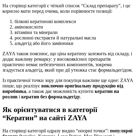
На сторінці категорії є чіткий список “Склад препарату”, і це
корисно мати перед очима, коли порівнюєте позиції:
білкові кератинові комплекси
амінокислоти
вітаміни та мінерали
рослинні екстракти й натуральні масла
альдегід або його замінники
ZAYA також пояснює, що ціна кератину залежить від складу, і
додає важливу ремарку: у високоякісних препаратів
практично немає небезпечних компонентів, зокрема
згадується альдегід, який при дії утюжка стає формальдегідом.
Із практичної точки зору для покупця важливе ще одне: ZAYA
пише, що реалізує
виключно оригінальну продукцію від
виробника
, а також дає можливість купити
кератин на
розлив
і
кератин без формальдегіду
.
Як орієнтуватися в категорії
“Кератин” на сайті ZAYA
На сторінці категорії одразу видно “опорні точки”:
популярні