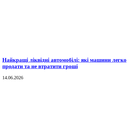
Найкращі ліквідні автомобілі: які машини легко
продати та не втратити гроші
14.06.2026