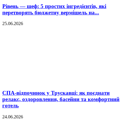
Рівень — шеф: 5 простих інгредієнтів, які
перетворять бюджетну вермішель на...
25.06.2026
СПА-відпочинок у Трускавці: як поєднати
релакс, оздоровлення, басейни та комфортний
готель
24.06.2026