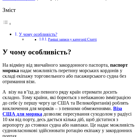
Зміст
У чому особливість?
Раніші записи у категорії Статті
У чому особливість?
На відміну від звичайного закордонного паспорта,
паспорт
моряка
надає можливість перетину морських кордонів у
складі екіпажу торговельного або пасажирського судна без
отримання візи.
А візу на в’їзд до певного ряду країн отримати досить
складно. Тому країни, які борються з небажаною імміграцією
до себе (у першу чергу це США та Великобританія) роблять
виключення для моряків – з певними обмеженнями.
Віза
США для моряка
дозволяє пересування суходолом у радіусі
10 км від порту, десь дається кілька діб, щоб дістатися з
аеропорту до стоянки судна або навпаки. Це надає можливість
судновласникові здійснювати ротацію екіпажу у закордонних
портах.