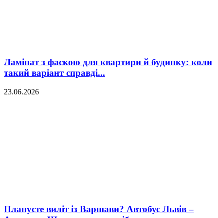
Ламінат з фаскою для квартири й будинку: коли
такий варіант справді...
23.06.2026
Плануєте виліт із Варшави? Автобус Львів –