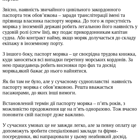
Звісно, наявність звичайного цивільного закордонного
паспорта теж обов’язкова – заради транслітерації імені та
прізвища власника паспорту моряка. До того ж присутність
моряка у іноземній державі робить легальною його наявність у
судовій ролі (crew list), яку подає прикордонникам капітан
судна. Або контракт найму, якщо моряк долучається до складу
екіпажу в іноземному порту.
З іншого боку, паспорт моряка – це своєрідна трудова книжка,
куди заносяться всі випадки перетину морських кордонів. За
нею працедавець робить висновки про фах та досвід
моряка,який бажає до нього найнятися.
Як би там не було, але у сучасному судноплавстві наявність
паспорту моряка є обов’язковою. Решта вважається
пасажирами, до яких інші вимоги.
Встановлений термін дії паспорту моряка – п’ять років, з
можливістю продовження ще на п’ять одноразово. Тож вчасно
поновити свій паспорт дуже важливо.
У сучасних умовах це не завжди легко, але за певну оплату це
допоможуть зробити спеціалізовані заклади та фірми-
посередники, які напрацювали у цьому неабиякий досвід.