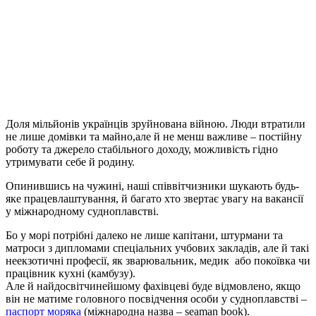
Доля мільйонів українців зруйнована війною. Люди втратили
не лише домівки та майно,але й не менш важливе – постійну
роботу та джерело стабільного доходу, можливість гідно
утримувати себе й родину.
Опинившись на чужині, наші співвітчизники шукають будь-
яке працевлаштування, й багато хто звертає увагу на вакансії
у міжнародному судноплавстві.
Бо у морі потрібні далеко не лише капітани, штурмани та
матроси з дипломами спеціальних учбових закладів, але й такі
неекзотичні професії, як зварювальник, медик або покоївка чи
працівник кухні (камбузу).
Але й найдосвітчинейшому фахівцеві буде відмовлено, якщо
він не матиме головного посвідчення особи у судноплавстві –
паспорт моряка
(міжнародна назва – seaman book).