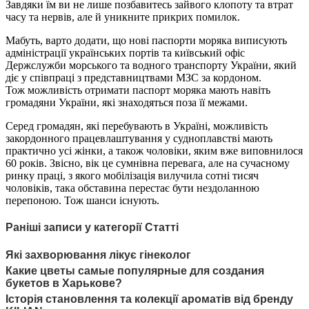
Завдяки їм ви не лише позбавитесь зайвого клопоту та втрат
часу та нервів, але й уникните прикрих помилок.
Мабуть, варто додати, що нові паспорти моряка виписують
адміністрації українських портів та київський офіс
Держслужби морського та водного транспорту України, який
діє у співпраці з представництвами МЗС за кордоном.
Тож можливість отримати паспорт моряка мають навіть
громадяни України, які знаходяться поза її межами.
Серед громадян, які перебувають в Україні, можливість
закордонного працевлаштування у судноплавстві мають
практично усі жінки, а також чоловіки, яким вже виповнилося
60 років. Звісно, вік це сумнівна перевага, але на сучасному
ринку праці, з якого мобілізація вилучила сотні тисяч
чоловіків, така обставина перестає бути нездоланною
перепоною. Тож шанси існують.
Раніші записи у категорії Статті
Які захворювання лікує гінеколог
Какие цветы самые популярные для создания
букетов в Харькове?
Історія становлення та колекції ароматів від бренду