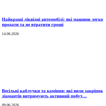
Найкращі ліквідні автомобілі: які машини легко
продати та не втратити гроші
14.06.2026
Весільні каблучки та каміння: які види закріпок
діамантів витримують активний побут,...
09.06.2026