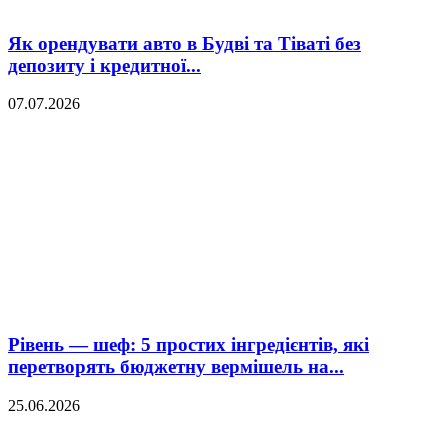
Як орендувати авто в Будві та Тіваті без
депозиту і кредитної...
07.07.2026
Рівень — шеф: 5 простих інгредієнтів, які
перетворять бюджетну вермішель на...
25.06.2026