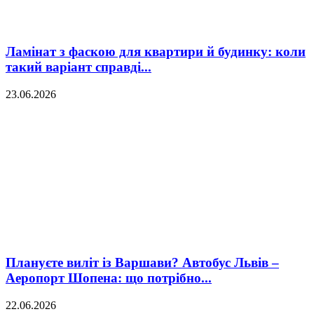
Ламінат з фаскою для квартири й будинку: коли
такий варіант справді...
23.06.2026
Плануєте виліт із Варшави? Автобус Львів –
Аеропорт Шопена: що потрібно...
22.06.2026