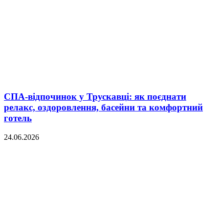
СПА-відпочинок у Трускавці: як поєднати
релакс, оздоровлення, басейни та комфортний
готель
24.06.2026