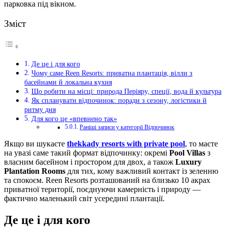
парковка під вікном.
Зміст
Де це і для кого
Чому саме Reen Resorts: приватна плантація, вілли з
басейнами й локальна кухня
Що робити на місці: природа Періяру, спеції, вода й культура
Як спланувати відпочинок: поради з сезону, логістики й
ритму дня
Для кого це «впевнено так»
Раніші записи у категорії Відпочинок
Якщо ви шукаєте
thekkady resorts with private pool
, то маєте
на увазі саме такий формат відпочинку: окремі
Pool Villas
з
власним басейном і простором для двох, а також
Luxury
Plantation Rooms
для тих, кому важливий контакт із зеленню
та спокоєм. Reen Resorts розташований на близько 10 акрах
приватної території, поєднуючи камерність і природу —
фактично маленький світ усередині плантації.
Де це і для кого