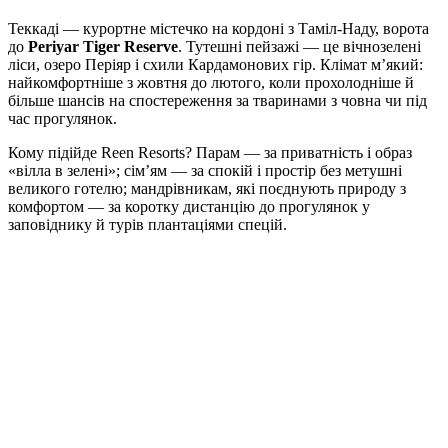
Теккаді — курортне містечко на кордоні з Таміл-Наду, ворота
до
Periyar Tiger Reserve
. Тутешні пейзажі — це вічнозелені
ліси, озеро Періяр і схили Кардамонових гір. Клімат м’який:
найкомфортніше з жовтня до лютого, коли прохолодніше й
більше шансів на спостереження за тваринами з човна чи під
час прогулянок.
Кому підійде Reen Resorts? Парам — за приватність і образ
«вілла в зелені»; сім’ям — за спокій і простір без метушні
великого готелю; мандрівникам, які поєднують природу з
комфортом — за коротку дистанцію до прогулянок у
заповіднику й турів плантаціями спецій.