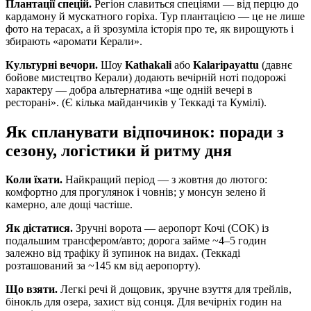
Плантації спецій.
Регіон славиться спеціями — від перцю до
кардамону й мускатного горіха. Тур плантацією — це не лише
фото на терасах, а й зрозуміла історія про те, як вирощують і
збирають «аромати Керали».
Культурні вечори.
Шоу
Kathakali
або
Kalaripayattu
(давнє
бойове мистецтво Керали) додають вечірній ноті подорожі
характеру — добра альтернатива «ще одній вечері в
ресторані». (Є кілька майданчиків у Теккаді та Кумілі).
Як спланувати відпочинок: поради з
сезону, логістики й ритму дня
Коли їхати.
Найкращий період — з жовтня до лютого:
комфортно для прогулянок і човнів; у монсун зелено й
камерно, але дощі частіше.
Як дістатися.
Зручні ворота — аеропорт Кочі (COK) із
подальшим трансфером/авто; дорога займе ~4–5 годин
залежно від трафіку й зупинок на видах. (Теккаді
розташований за ~145 км від аеропорту).
Що взяти.
Легкі речі й дощовик, зручне взуття для трейлів,
бінокль для озера, захист від сонця. Для вечірніх годин на