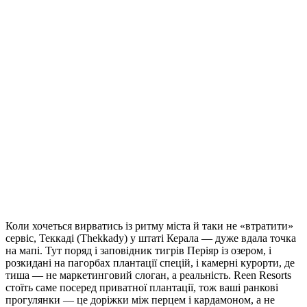
Коли хочеться вирватись із ритму міста й таки не «втратити»
сервіс, Теккаді (Thekkady) у штаті Керала — дуже вдала точка
на мапі. Тут поряд і заповідник тигрів Періяр із озером, і
розкидані на пагорбах плантації спецій, і камерні курорти, де
тиша — не маркетинговий слоган, а реальність.
Reen Resorts
стоїть саме посеред приватної плантації, тож ваші ранкові
прогулянки — це доріжки між перцем і кардамоном, а не