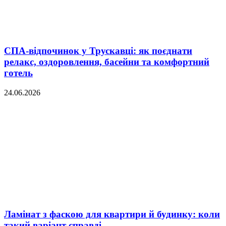
СПА-відпочинок у Трускавці: як поєднати
релакс, оздоровлення, басейни та комфортний
готель
24.06.2026
Ламінат з фаскою для квартири й будинку: коли
такий варіант справді...