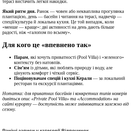
терасі вистачить легкої накидки.
Який ритм дня.
Ранок — човен або некваплива прогулянка
плантацією, день — басейн і читання на терасі, надвечір —
спеції/культура й локальна кухня. Це той випадок, коли
«менше — краще»: дві активності на день дають більше
радості, ніж «галопом по всьому».
Для кого це «впевнено так»
Парам
, які хочуть приватності (Pool Villa) і «зеленого»
контексту без натовпів.
Сім’ям
із дітьми, які люблять природу і воду, але
цінують комфорт і чіткий сервіс.
Поціновувачам спецій і кухні Керали
— за локальний
ресторан та екскурсії плантаціями.
Нотатка: для приватних басейнів і конкретних типів номерів
дивіться опис «Private Pool Villa» та «Accommodation» на
сайті курорту — доступність може змінюватися залежно від
сезону.
Раніші записи у категорії Відпочинок