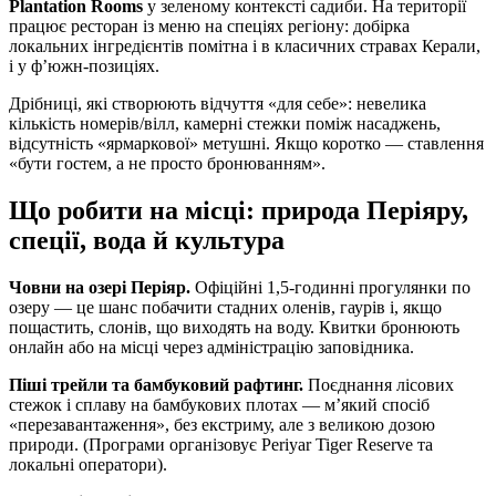
Plantation Rooms
у зеленому контексті садиби. На території
працює ресторан із меню на спеціях регіону: добірка
локальних інгредієнтів помітна і в класичних стравах Керали,
і у ф’южн-позиціях.
Дрібниці, які створюють відчуття «для себе»: невелика
кількість номерів/вілл, камерні стежки поміж насаджень,
відсутність «ярмаркової» метушні. Якщо коротко — ставлення
«бути гостем, а не просто бронюванням».
Що робити на місці: природа Періяру,
спеції, вода й культура
Човни на озері Періяр.
Офіційні 1,5-годинні прогулянки по
озеру — це шанс побачити стадних оленів, гаурів і, якщо
пощастить, слонів, що виходять на воду. Квитки бронюють
онлайн або на місці через адміністрацію заповідника.
Піші трейли та бамбуковий рафтинг.
Поєднання лісових
стежок і сплаву на бамбукових плотах — м’який спосіб
«перезавантаження», без екстриму, але з великою дозою
природи. (Програми організовує Periyar Tiger Reserve та
локальні оператори).