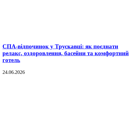
СПА-відпочинок у Трускавці: як поєднати
релакс, оздоровлення, басейни та комфортний
готель
24.06.2026