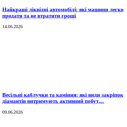
Найкращі ліквідні автомобілі: які машини легко
продати та не втратити гроші
14.06.2026
Весільні каблучки та каміння: які види закріпок
діамантів витримують активний побут,...
09.06.2026