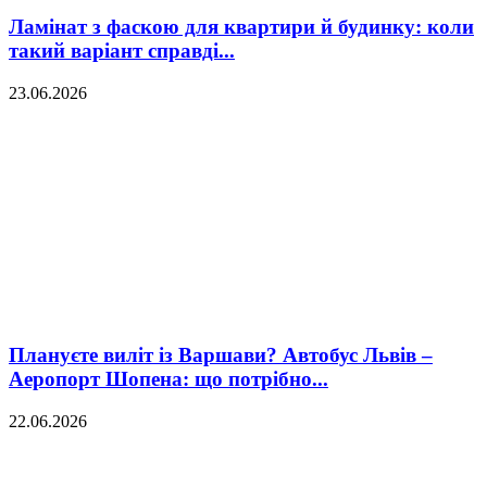
Ламінат з фаскою для квартири й будинку: коли
такий варіант справді...
23.06.2026
Плануєте виліт із Варшави? Автобус Львів –
Аеропорт Шопена: що потрібно...
22.06.2026