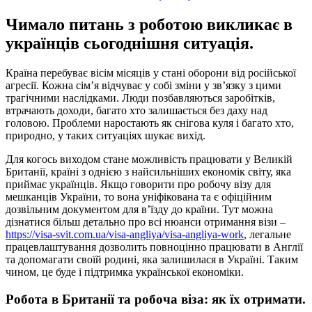
Чимало питань з роботою викликає в
українців сьогоднішня ситуація.
Країна перебуває вісім місяців у стані оборони від російської
агресії. Кожна сім’я відчуває у собі зміни у зв’язку з цими
трагічними наслідками. Люди позбавляються заробітків,
втрачають доходи, багато хто залишається без даху над
головою.
Проблеми наростають як снігова куля і багато хто,
природно, у таких ситуаціях шукає вихід.
Для когось виходом стане можливість працювати у Великій
Британії, країні з однією з найсильніших економік світу, яка
приймає українців. Якщо говорити про робочу візу для
мешканців України, то вона уніфікована та є офіційним
дозвільним документом для в’їзду до країни. Тут можна
дізнатися більш детально про всі нюанси отримання візи –
https://visa-svit.com.ua/visa-angliya/visa-angliya-work
, легальне
працевлаштування дозволить повноцінно працювати в Англії
та допомагати своїй родині, яка залишилася в Україні. Таким
чином, це буде і підтримка української економіки.
Робота в Британії та робоча віза: як їх отримати.