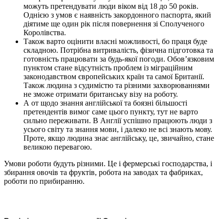
можуть претендувати люди віком від 18 до 50 років.
Однією з умов є наявність закордонного паспорта, який
діятиме ще один рік після повернення зі Сполученого
Королівства.
Також варто оцінити власні можливості, бо праця буде
складною. Потрібна витривалість, фізична підготовка та
готовність працювати за будь-якої погоди. Обов’язковим
пунктом стане відсутність проблем із міграційним
законодавством європейських країн та самої Британії.
Також людина з судимістю та різними захворюваннями
не зможе отримати британську візу на роботу.
А от щодо знання англійської та боязні більшості
претендентів вимог саме цього пункту, тут не варто
сильно переживати. В Англії успішно працюють люди з
усього світу та знання мови, і далеко не всі знають мову.
Проте, якщо людина знає англійську, це, звичайно, стане
великою перевагою.
Умови роботи будуть різними. Це і фермерські господарства, і
збирання овочів та фруктів, робота на заводах та фабриках,
роботи по прибиранню.