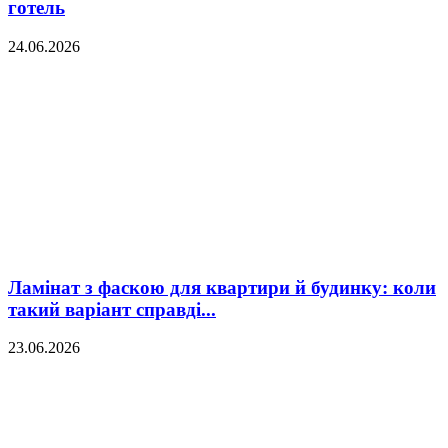
готель
24.06.2026
Ламінат з фаскою для квартири й будинку: коли
такий варіант справді...
23.06.2026