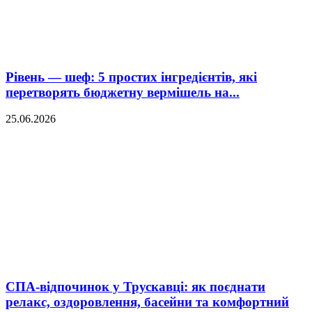
Рівень — шеф: 5 простих інгредієнтів, які
перетворять бюджетну вермішель на...
25.06.2026
СПА-відпочинок у Трускавці: як поєднати
релакс, оздоровлення, басейни та комфортний