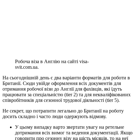
Робоча віза в Англію на сайті visa-
svit.com.ua.
На сьогоднішній день є два варіанти форматів для роботи в
Британії. Сюди увійде оформлення всіх документів для
отримання робочої візи до Англії для фахівців, які їдуть
працювати за спеціальністю (tier 2) та для некваліфікованих
співробітників для сезонної трудової діяльності (tier 5).
Не секрет, що потрапити легально до Британії на роботу
досить складно і часто люди одержують відмову.
У цьому випадку варто звертати увагу на ретельне
дотримання всіх вимог та ведення документації. Якщо
говорити про сезонну візу на шість місяців, то на неї