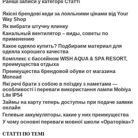
Раніші записи у категорії Статті
Якісні брендові кеди за лояльними цінами від Your
Way Shop
Як вибрати штучну ялинку
Канальный вентилятор – виды, советы по
применению
Какое одеяло купить? Подбираем материал для
одеяла хорошего качества
Комплекс с бассейном WISH AQUA & SPA RESORT,
преимущества отдыха
Преимущества брендовой обуви от магазина
Monoad
Які речі брати з собою в поїздку з наметами —
особливості і переваги використання лампи Mobiya
Lite IP54
Займы на карту теперь доступны при подаче заявки
онлайн
Гелевые аккумуляторы, какие у них преимущества
У чому основні переваги мовної школи «Ораторіка»?
СТАТТІ ПО ТЕМІ