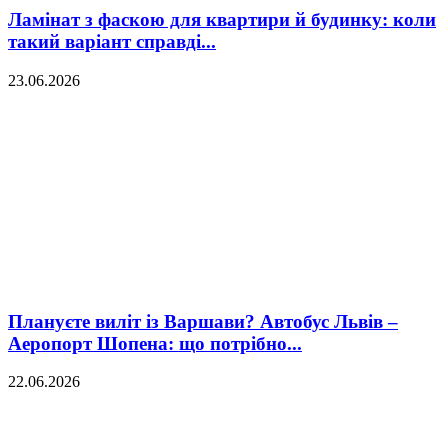
Ламінат з фаскою для квартири й будинку: коли
такий варіант справді...
23.06.2026
Плануєте виліт із Варшави? Автобус Львів –
Аеропорт Шопена: що потрібно...
22.06.2026