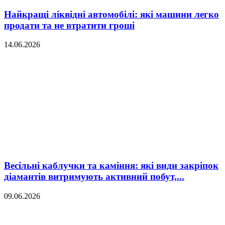
Найкращі ліквідні автомобілі: які машини легко
продати та не втратити гроші
14.06.2026
Весільні каблучки та каміння: які види закріпок
діамантів витримують активний побут,...
09.06.2026