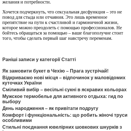
желания и потребности.
Хочется подчеркнуть, что сексуальная дисфункция – это не
повод для стыда или отчаяния. Это лишь временное
препятствие на пути к счастливой и гармоничной жизни,
которое можно преодолеть с помощью профессионалов. Не
бойтесь обращаться за помощью – ваше благополучие стоит
того, чтобы сделать первый шаг навстречу переменам.
Раніші записи у категорії Статті
Як замовити букет в Чехію – Прага зустрічай!
Відкриваємо нові місця – відпочинок у маловідомих
куточках України
Сміливий вибір – весільні сукні в яскравих кольорах
Мужское термобелье для активного отдыха: гид по
выбору
День народження – як привітати подругу
Комфорт і функціональність: що робить жіночі труси
особливими
Стильні поєднання ювелірних шовкових шнурків з