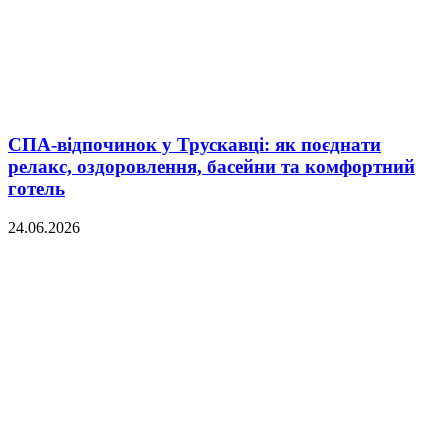
СПА-відпочинок у Трускавці: як поєднати
релакс, оздоровлення, басейни та комфортний
готель
24.06.2026