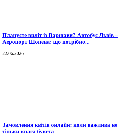
Плануєте виліт із Варшави? Автобус Львів –
Аеропорт Шопена: що потрібно...
22.06.2026
Замовлення квітів онлайн: коли важлива не
тільки краса букета