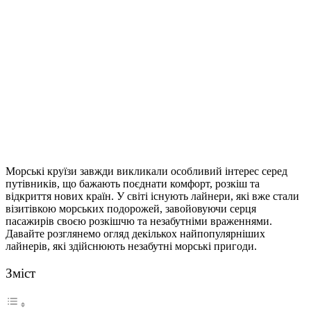
Морські круїзи завжди викликали особливий інтерес серед
путівників, що бажають поєднати комфорт, розкіш та
відкриття нових країн.
У світі існують лайнери, які вже стали
візитівкою морських подорожей, завойовуючи серця
пасажирів своєю розкішчю та незабутніми враженнями.
Давайте розглянемо огляд декількох найпопулярніших
лайнерів, які здійснюють незабутні морські пригоди.
Зміст