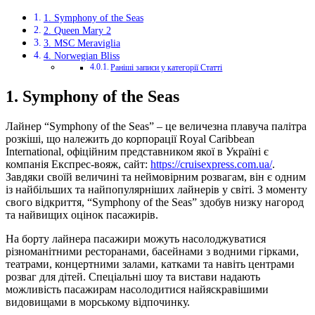
1. Symphony of the Seas
2. Queen Mary 2
3. MSC Meraviglia
4. Norwegian Bliss
Раніші записи у категорії Статті
1. Symphony of the Seas
Лайнер “Symphony of the Seas” – це величезна плавуча палітра
розкіші, що належить до корпорації Royal Caribbean
International, офіційним представником якої в Україні є
компанія Експрес-вояж, сайт:
https://cruisexpress.com.ua/
.
Завдяки своїй величині та неймовірним розвагам, він є одним
із найбільших та найпопулярніших лайнерів у світі. З моменту
свого відкриття, “Symphony of the Seas” здобув низку нагород
та найвищих оцінок пасажирів.
На борту лайнера пасажири можуть насолоджуватися
різноманітними ресторанами, басейнами з водними гірками,
театрами, концертними залами, катками та навіть центрами
розваг для дітей. Спеціальні шоу та вистави надають
можливість пасажирам насолодитися найяскравішими
видовищами в морському відпочинку.