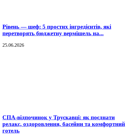
Рівень — шеф: 5 простих інгредієнтів, які
перетворять бюджетну вермішель на...
25.06.2026
СПА-відпочинок у Трускавці: як поєднати
релакс, оздоровлення, басейни та комфортний
готель