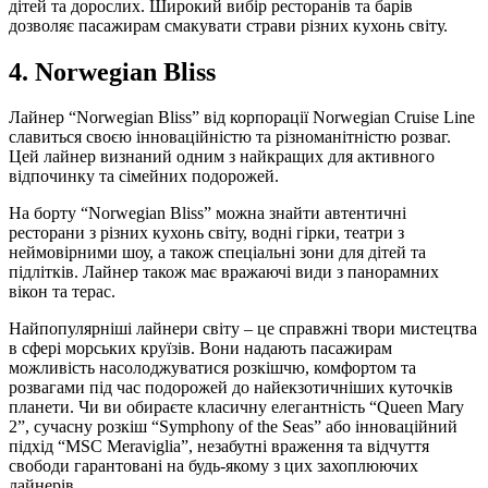
дітей та дорослих. Широкий вибір ресторанів та барів
дозволяє пасажирам смакувати страви різних кухонь світу.
4. Norwegian Bliss
Лайнер “Norwegian Bliss” від корпорації Norwegian Cruise Line
славиться своєю інноваційністю та різноманітністю розваг.
Цей лайнер визнаний одним з найкращих для активного
відпочинку та сімейних подорожей.
На борту “Norwegian Bliss” можна знайти автентичні
ресторани з різних кухонь світу, водні гірки, театри з
неймовірними шоу, а також спеціальні зони для дітей та
підлітків. Лайнер також має вражаючі види з панорамних
вікон та терас.
Найпопулярніші лайнери світу – це справжні твори мистецтва
в сфері морських круїзів. Вони надають пасажирам
можливість насолоджуватися розкішчю, комфортом та
розвагами під час подорожей до найекзотичніших куточків
планети. Чи ви обираєте класичну елегантність “Queen Mary
2”, сучасну розкіш “Symphony of the Seas” або інноваційний
підхід “MSC Meraviglia”, незабутні враження та відчуття
свободи гарантовані на будь-якому з цих захоплюючих
лайнерів.