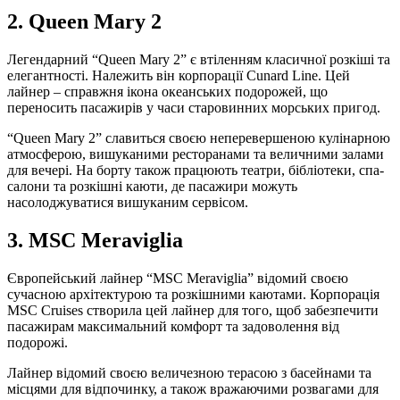
2. Queen Mary 2
Легендарний “Queen Mary 2” є втіленням класичної розкіші та
елегантності. Належить він корпорації Cunard Line. Цей
лайнер – справжня ікона океанських подорожей, що
переносить пасажирів у часи старовинних морських пригод.
“Queen Mary 2” славиться своєю неперевершеною кулінарною
атмосферою, вишуканими ресторанами та величними залами
для вечері. На борту також працюють театри, бібліотеки, спа-
салони та розкішні каюти, де пасажири можуть
насолоджуватися вишуканим сервісом.
3. MSC Meraviglia
Європейський лайнер “MSC Meraviglia” відомий своєю
сучасною архітектурою та розкішними каютами. Корпорація
MSC Cruises створила цей лайнер для того, щоб забезпечити
пасажирам максимальний комфорт та задоволення від
подорожі.
Лайнер відомий своєю величезною терасою з басейнами та
місцями для відпочинку, а також вражаючими розвагами для