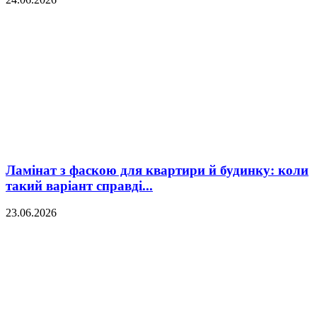
Ламінат з фаскою для квартири й будинку: коли
такий варіант справді...
23.06.2026