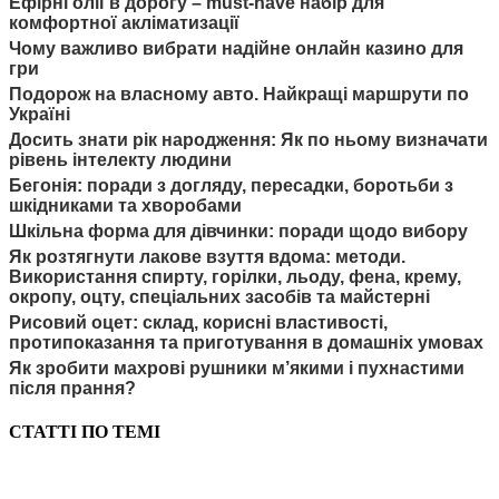
Ефірні олії в дорогу – must-have набір для
комфортної акліматизації
Чому важливо вибрати надійне онлайн казино для
гри
Подорож на власному авто. Найкращі маршрути по
Україні
Досить знати рік народження: Як по ньому визначати
рівень інтелекту людини
Бегонія: поради з догляду, пересадки, боротьби з
шкідниками та хворобами
Шкільна форма для дівчинки: поради щодо вибору
Як розтягнути лакове взуття вдома: методи.
Використання спирту, горілки, льоду, фена, крему,
окропу, оцту, спеціальних засобів та майстерні
Рисовий оцет: склад, корисні властивості,
протипоказання та приготування в домашніх умовах
Як зробити махрові рушники м’якими і пухнастими
після прання?
СТАТТІ ПО ТЕМІ