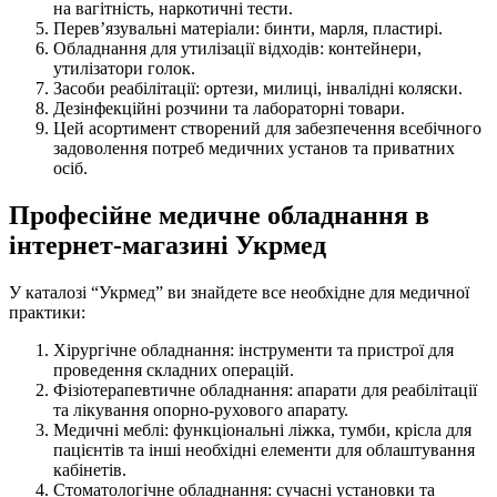
на вагітність, наркотичні тести.
Перев’язувальні матеріали: бинти, марля, пластирі.
Обладнання для утилізації відходів: контейнери,
утилізатори голок.
Засоби реабілітації: ортези, милиці, інвалідні коляски.
Дезінфекційні розчини та лабораторні товари.
Цей асортимент створений для забезпечення всебічного
задоволення потреб медичних установ та приватних
осіб.
Професійне медичне обладнання в
інтернет-магазині Укрмед
У каталозі “Укрмед” ви знайдете все необхідне для медичної
практики:
Хірургічне обладнання: інструменти та пристрої для
проведення складних операцій.
Фізіотерапевтичне обладнання: апарати для реабілітації
та лікування опорно-рухового апарату.
Медичні меблі: функціональні ліжка, тумби, крісла для
пацієнтів та інші необхідні елементи для облаштування
кабінетів.
Стоматологічне обладнання: сучасні установки та