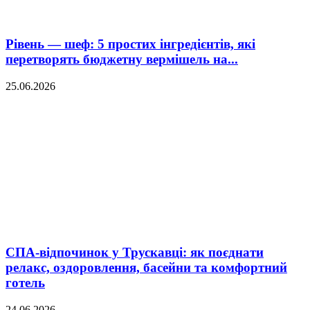
Рівень — шеф: 5 простих інгредієнтів, які
перетворять бюджетну вермішель на...
25.06.2026
СПА-відпочинок у Трускавці: як поєднати
релакс, оздоровлення, басейни та комфортний
готель
24.06.2026