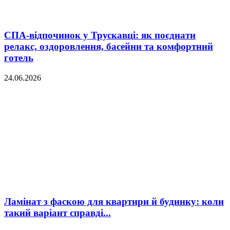
СПА-відпочинок у Трускавці: як поєднати
релакс, оздоровлення, басейни та комфортний
готель
24.06.2026
Ламінат з фаскою для квартири й будинку: коли
такий варіант справді...