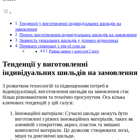
Тенденції у виготовленні індивідуальних шильдів на
замовлення
Процес виготовлення індивідуальних шильдів на замовлення
Значність унікальних шильдів у ділових відносинах
Переваги співпраці з pin-ol.com.ua
Раніші записи у категорії Статті
Тенденції у виготовленні
індивідуальних шильдів на замовлення
З розвитком технологій та підвищенням потреб в
індивідуалізації, виготовлення шильдів на замовлення стає
більш різноманітним та технічно просунутим. Ось кілька
ключових тенденцій у цій галузі:
Інноваційні матеріали: Сучасні шильди можуть бути
виготовлені з різних інноваційних матеріалів, таких як
алюміній з покриттям, акрил, пластик та змішані
композитні матеріали. Це дозволяє створювати легкі,
міцні та довговічні шильди.