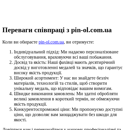
Переваги співпраці з pin-ol.com.ua
Коли ви обираєте
pin-ol.com.ua
, ви отримуєте:
Індивідуальний підхід: Ми надаємо персоналізоване
обслуговування, враховуючи всі ваші побажання.
Досвід та якість: Наші фахівці мають десятирічний
досвід у виготовленні медалей та значків, що гарантує
високу якість продукції.
Широкий асортимент: У нас ви знайдете безліч
матеріалів, технологій та стилів, щоб створити
унікальну медаль, що відповідає вашим вимогам.
Швидке виконання замовлень: Ми здатні обробляти
великі замовлення в короткий термін, не обмежуючи
якість продукції.
Конкурентоспроможні ціни: Ми пропонуємо доступні
ціни, що дозволяє вам заощаджувати без шкоди для
якості.
Довіртеся нам і переконайтеся у нашому професіоналізмі та