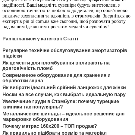
надійності. Ваші медалі та сувеніри будуть виготовлені з
особливою точністю та любов’ю до деталей, що обов’язково
викличе захоплення та вдячність в отримувачів. Зверніться до
експертів pin-ol.com.ua вже сьогодні, щоб розпочати роботу
над вашим ідеальним проектом медалі чи сувеніру!
Раніші записи у категорії Статті
Регулярне технічне обслуговування амортизаторів
підвіски
Як цементи для пломбування впливають на
довговічність пломб
Современное оборудование для хранения и
обработки зерна
Як вибрати ідеальний срібний ланцюжок для жінки
Носки на все случаи, как выбрать идеальную пару
Увеличение груди в Стамбуле: почему турецкие
клиники так популярны?
Металлические шильды – идеальное решение для
маркировки оборудования
Почему матрас 160х200 – ТОП продаж?
Як правильно підібрати розмір та матеріал