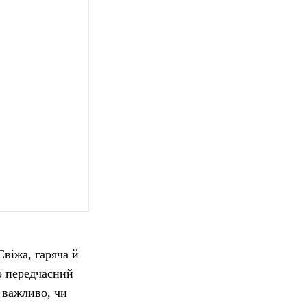
Свіжа, гаряча й
бо передчасний
 важливо, чи