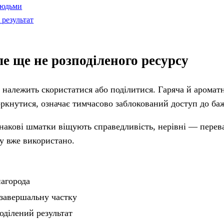
людьми
 результат
ле ще не розподіленого ресурсу
 належить скористатися або поділитися. Гаряча й ароматн
оркнутися, означає тимчасово заблокований доступ до ба
днакові шматки віщують справедливість, нерівні — перева
у вже використано.
нагорода
 завершальну частку
оділений результат