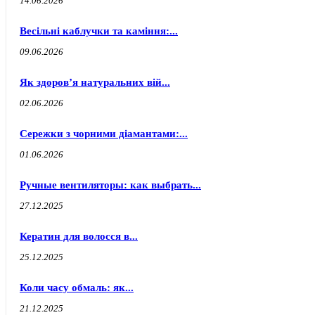
14.06.2026
Весільні каблучки та каміння:...
09.06.2026
Як здоров’я натуральних вій...
02.06.2026
Сережки з чорними діамантами:...
01.06.2026
Ручные вентиляторы: как выбрать...
27.12.2025
Кератин для волосся в...
25.12.2025
Коли часу обмаль: як...
21.12.2025