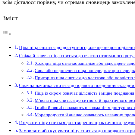
всім дісталося порівну, чи отримав сновидець замовлен
Зміст
Ціла піца сниться до доступного, але ще не розподілено
Свіжа й гаряча піца сниться до вчасно отриманого резу
Холодна піца означає запізніле або відкладене зад
Сира або недопечена піца попереджає про передч
Пригоріла піца сниться до частково або повністю 
Смачна начинка сниться до вдалого поєднання складни
Піца із сиром означає цілісність і міцне поєднання
М’ясна піца сниться до ситного й практичного ре
Гриби й овочі означають різноманіття доступних в
Морепродукти й ананас означають незвичну проп
Готувати піцу сниться до створення практичного резул
Замовляти або купувати піцу сниться до швидкого отри