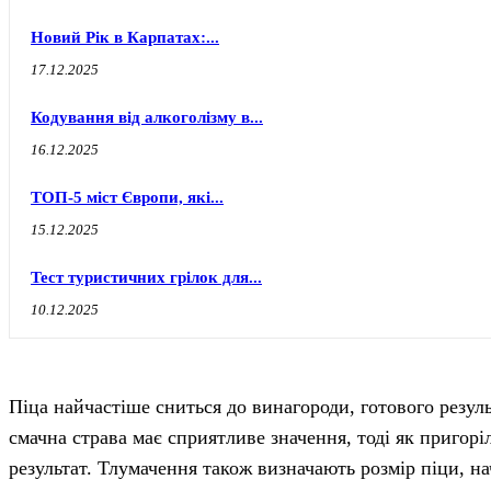
Новий Рік в Карпатах:...
17.12.2025
Кодування від алкоголізму в...
16.12.2025
ТОП-5 міст Європи, які...
15.12.2025
Тест туристичних грілок для...
10.12.2025
Піца найчастіше сниться до винагороди, готового результ
смачна страва має сприятливе значення, тоді як пригор
результат. Тлумачення також визначають розмір піци, н