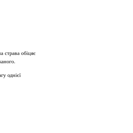
а страва обіцяє
жаного.
гу однієї