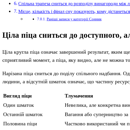
Спільна трапеза сниться до розподілу винагороди між 
Місце, кількість і фінал сну показують, кому дістанеться
Раніші записи у категорії Сонник
Ціла піца сниться до доступного, а
Ціла кругла піца означає завершений результат, яким ще
сприятливий момент, а піца, яку видно, але не можна т
Нарізана піца сниться до поділу спільного надбання. О
людини, а відсутній шматок означає, що частину ресурс
Вигляд піци
Тлумачення
Один шматок
Невелика, але конкретна ви
Останній шматок
Вагання або суперництво за
Половина піци
Частково використаний чи п