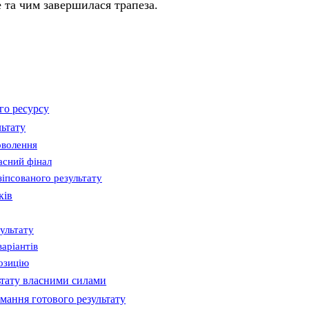
е та чим завершилася трапеза.
го ресурсу
льтату
оволення
асний фінал
зіпсованого результату
ків
зультату
аріантів
озицію
ьтату власними силами
мання готового результату