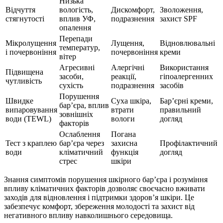
Низька
Відчуття
вологість,
Дискомфорт,
Зволоження,
стягнутості
вплив УФ,
подразнення
захист SPF
опалення
Перепади
Мікролущення
Лущення,
Відновлювальні
температур,
і почервоніння
почервоніння
креми
вітер
Агресивні
Алергічні
Використання
Підвищена
засоби,
реакції,
гіпоалергенних
чутливість
сухість
подразнення
засобів
Порушення
Швидке
Суха шкіра,
Бар’єрні креми,
бар’єра, вплив
випаровування
втрати
правильний
зовнішніх
води (TEWL)
вологи
догляд
факторів
Ослаблення
Погана
Тест з краплею
бар’єра через
захисна
Профілактичний
води
кліматичний
функція
догляд
стрес
шкіри
Знання симптомів порушення шкірного бар’єра і розуміння
впливу кліматичних факторів дозволяє своєчасно вживати
заходів для відновлення і підтримки здоров’я шкіри. Це
забезпечує комфорт, збереження молодості та захист від
негативного впливу навколишнього середовища.