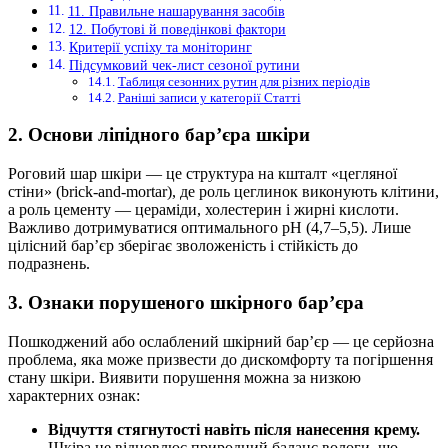
11. Правильне нашарування засобів
12. Побутові й поведінкові фактори
Критерії успіху та моніторинг
Підсумковий чек-лист сезоної рутини
Таблиця сезонних рутин для різних періодів
Раніші записи у категорії Статті
2. Основи ліпідного бар’єра шкіри
Роговий шар шкіри — це структура на кшталт «цегляної
стіни» (brick-and-mortar), де роль цеглинок виконують клітини,
а роль цементу — цераміди, холестерин і жирні кислоти.
Важливо дотримуватися оптимального pH (4,7–5,5). Лише
цілісний бар’єр зберігає зволоженість і стійкість до
подразнень.
3. Ознаки порушеного шкірного бар’єра
Пошкоджений або ослаблений шкірний бар’єр — це серйозна
проблема, яка може призвести до дискомфорту та погіршення
стану шкіри. Виявити порушення можна за низкою
характерних ознак:
Відчуття стягнутості навіть після нанесення крему.
Шкіра не відновлює природний баланс вологи, що