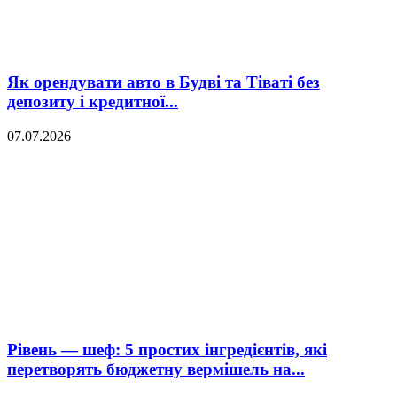
Як орендувати авто в Будві та Тіваті без
депозиту і кредитної...
07.07.2026
Рівень — шеф: 5 простих інгредієнтів, які
перетворять бюджетну вермішель на...