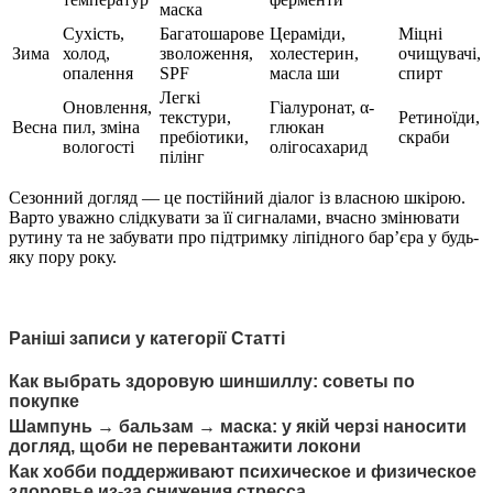
маска
Сухість,
Багатошарове
Цераміди,
Міцні
Зима
холод,
зволоження,
холестерин,
очищувачі,
опалення
SPF
масла ши
спирт
Легкі
Оновлення,
Гіалуронат, α-
текстури,
Ретиноїди,
Весна
пил, зміна
глюкан
пребіотики,
скраби
вологості
олігосахарид
пілінг
Сезонний догляд — це постійний діалог із власною шкірою.
Варто уважно слідкувати за її сигналами, вчасно змінювати
рутину та не забувати про підтримку ліпідного бар’єра у будь-
яку пору року.
Раніші записи у категорії Статті
Как выбрать здоровую шиншиллу: советы по
покупке
Шампунь → бальзам → маска: у якій черзі наносити
догляд, щоби не перевантажити локони
Как хобби поддерживают психическое и физическое
здоровье из-за снижения стресса