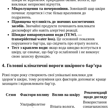
викликає неприємні відчуття.
Мікролущення та почервоніння.
Зовнішній шар шкіри
починає лущитися і стає більш вразливим до
подразнень.
Підвищена чутливість до звичних косметичних
засобів.
Звичайні продукти починають викликати
дискомфорт або навіть алергічні реакції.
Швидке випаровування води (TEWL —
transepidermal water loss).
Це основний показник
порушеного бар’єра, що свідчить про втрату вологи.
Тест з краплею води:
якщо вода швидко всотується в
шкіру, це означає, що бар’єр ослаблений і не виконує
свою захисну функцію.
4. Головні кліматичні вороги шкірного бар’єра
Різні пори року створюють свої унікальні виклики для
здоров’я шкіри, тому розуміння цих факторів допомагає краще
захищати і відновлювати бар’єр.
Рекомендації
Сезон
Фактори впливу
Вплив на шкіру
щодо догляду
Використання
Ультрафіолетне
Втрата вологи,
сонцезахисних