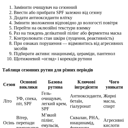
Замінити очищувач на сезонний
Ввести або прибрати SPF залежно від сезону
Додати антиоксиданти влітку
Змінити зволоження відповідно до вологості повітря
Перейти на оклюзійні текстури взимку
Раз на тиждень делікатний пілінг або ферментна маска
Контролювати стан шкіри (лущення, реактивність)
При ознаках порушення — відмовитись від агресивних
засобів
Підбирати активи: ниацинамід, цераміди, пантенол
Щотижневий «огляд» і корекція рутини
Таблиця сезонних рутин для різних періодів
Основні
Базова
Ключові
Чого
Сезон
виклики
рутина
інгредієнти
уникати
Гель-
Антиоксиданти,
Жирні
УФ, спека,
очищувач,
Літо
бетаїн,
масла,
піт, SPF
легкий крем,
гіалуронат
спирт
SPF
М’який
Вітер,
Сквалан, PHA,
пілінг,
Агресивні
Осінь
перепади
ниацинамід,
емульсія,
кислоти
температур
ферменти