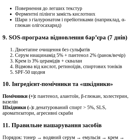
Повернення до легших текстур
Ферментні пілінги замість кислотних
Шари з гіалуронатом і пребіотиками (наприклад, α-
глюкан олігосахарид)
9. SOS-програма відновлення бар’єра (7 днів)
Двоетапне очищення без сульфатів
Серум ниацинамід 5% + пантенол 2% (ранок/вечір)
Крем із 3% церамідів + сквалан
Відмова від кислот, ретиноїдів, спиртових тоніків
SPF-50 щодня
10. Інгредієнт-помічники та «шкідники»
Помічники (+):
пантенол, алантоїн, β-глюкан, холестерин,
вазелін
Шкідники (–):
денатурований спирт > 5%, SLS,
ароматизатори, агресивні скраби
11. Правильне нашарування засобів
Порядок: тонер → водяний серум → емульсія → крем →