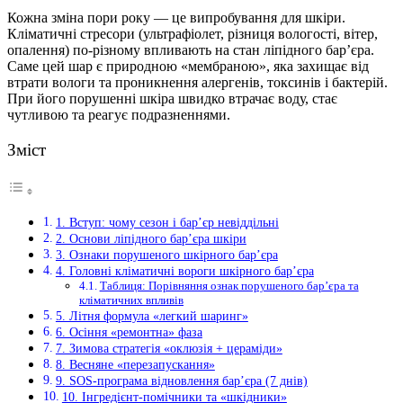
Кожна зміна пори року — це випробування для шкіри.
Кліматичні стресори (ультрафіолет, різниця вологості, вітер,
опалення) по-різному впливають на стан ліпідного бар’єра.
Саме цей шар є природною «мембраною», яка захищає від
втрати вологи та проникнення алергенів, токсинів і бактерій.
При його порушенні шкіра швидко втрачає воду, стає
чутливою та реагує подразненнями.
Зміст
1. Вступ: чому сезон і бар’єр невіддільні
2. Основи ліпідного бар’єра шкіри
3. Ознаки порушеного шкірного бар’єра
4. Головні кліматичні вороги шкірного бар’єра
Таблиця: Порівняння ознак порушеного бар’єра та
кліматичних впливів
5. Літня формула «легкий шаринг»
6. Осіння «ремонтна» фаза
7. Зимова стратегія «оклюзія + цераміди»
8. Весняне «перезапускання»
9. SOS-програма відновлення бар’єра (7 днів)
10. Інгредієнт-помічники та «шкідники»