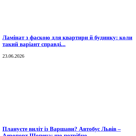
Ламінат з фаскою для квартири й будинку: коли
такий варіант справді...
23.06.2026
Плануєте виліт із Варшави? Автобус Львів –
Аеропорт Шопена: що потрібно...