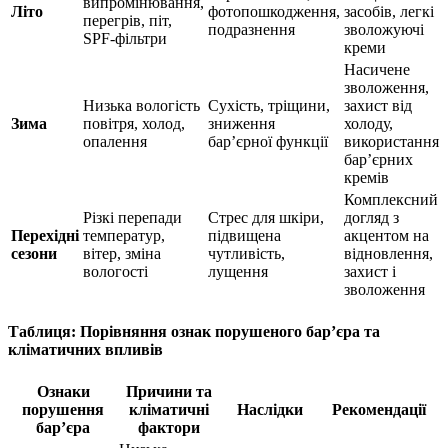
випромінювання,
Літо
фотопошкодження,
засобів, легкі
перегрів, піт,
подразнення
зволожуючі
SPF-фільтри
креми
Насичене
зволоження,
Низька вологість
Сухість, тріщини,
захист від
Зима
повітря, холод,
зниження
холоду,
опалення
бар’єрної функції
використання
бар’єрних
кремів
Комплексний
Різкі перепади
Стрес для шкіри,
догляд з
Перехідні
температур,
підвищена
акцентом на
сезони
вітер, зміна
чутливість,
відновлення,
вологості
лущення
захист і
зволоження
Таблиця: Порівняння ознак порушеного бар’єра та
кліматичних впливів
Ознаки
Причини та
порушення
кліматичні
Наслідки
Рекомендації
бар’єра
фактори