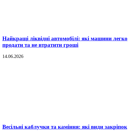
Найкращі ліквідні автомобілі: які машини легко
продати та не втратити гроші
14.06.2026
Весільні каблучки та каміння: які види закріпок