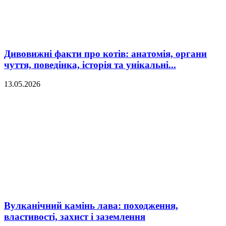
Дивовижні факти про котів: анатомія, органи
чуття, поведінка, історія та унікальні...
13.05.2026
Вулканічний камінь лава: походження,
властивості, захист і заземлення