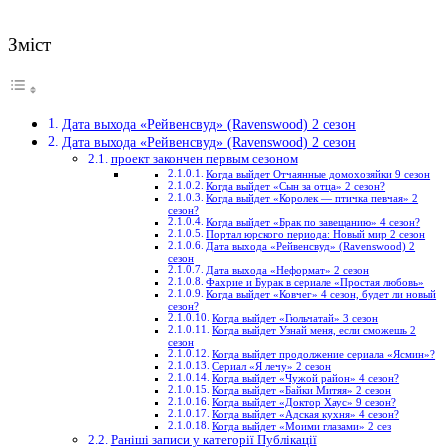
Зміст
Дата выхода «Рейвенсвуд» (Ravenswood) 2 сезон
Дата выхода «Рейвенсвуд» (Ravenswood) 2 сезон
проект закончен первым сезоном
Когда выйдет Отчаянные домохозяйки 9 сезон
Когда выйдет «Сын за отца» 2 сезон?
Когда выйдет «Королек — птичка певчая» 2
сезон?
Когда выйдет «Брак по завещанию» 4 сезон?
Портал юрского периода: Новый мир 2 сезон
Дата выхода «Рейвенсвуд» (Ravenswood) 2
сезон
Дата выхода «Неформат» 2 сезон
Фахрие и Бурак в сериале «Простая любовь»
Когда выйдет «Ковчег» 4 сезон, будет ли новый
сезон?
Когда выйдет «Гюльчатай» 3 сезон
Когда выйдет Узнай меня, если сможешь 2
сезон
Когда выйдет продолжение сериала «Ясмин»?
Сериал «Я лечу» 2 сезон
Когда выйдет «Чужой район» 4 сезон?
Когда выйдет «Байки Митяя» 2 сезон
Когда выйдет «Доктор Хаус» 9 сезон?
Когда выйдет «Адская кухня» 4 сезон?
Когда выйдет «Моими глазами» 2 сез
Раніші записи у категорії Публікації