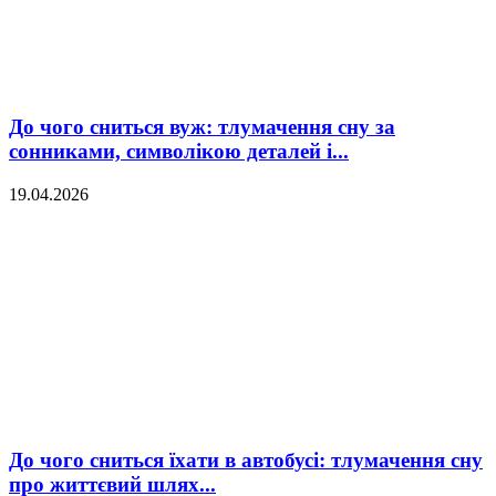
До чого сниться вуж: тлумачення сну за
сонниками, символікою деталей і...
19.04.2026
До чого сниться їхати в автобусі: тлумачення сну
про життєвий шлях...