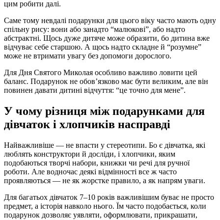
цим робити далі.
Саме тому невдалі подарунки для цього віку часто мають одну
спільну рису: вони або занадто “малюкові”, або надто
абстрактні. Щось дуже дитяче може образити, бо дитина вже
відчуває себе старшою. А щось надто складне й “розумне”
може не втримати увагу без допомоги дорослого.
Для Дня Святого Миколая особливо важливо ловити цей
баланс. Подарунок не обов’язково має бути великим, але він
повинен давати дитині відчуття: “це точно для мене”.
У чому різниця між подарунками для
дівчаток і хлопчиків насправді
Найважливіше — не впасти у стереотипи. Бо є дівчатка, які
люблять конструктори й досліди, і хлопчики, яким
подобаються творчі набори, книжки чи речі для ручної
роботи. Але водночас деякі відмінності все ж часто
проявляються — не як жорстке правило, а як напрям уваги.
Для багатьох дівчаток 7–10 років важливішим буває не просто
предмет, а історія навколо нього. Їм часто подобається, коли
подарунок дозволяє уявляти, оформлювати, прикрашати,