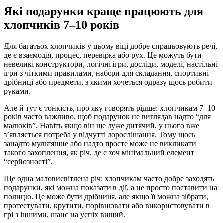
Які подарунки краще працюють для
хлопчиків 7–10 років
Для багатьох хлопчиків у цьому віці добре спрацьовують речі,
де є взаємодія, процес, перевірка або рух. Це можуть бути
невеликі конструктори, логічні ігри, досліди, моделі, настільні
ігри з чіткими правилами, набори для складання, спортивні
дрібниці або предмети, з якими хочеться одразу щось робити
руками.
Але й тут є тонкість, про яку говорять рідше: хлопчикам 7–10
років часто важливо, щоб подарунок не виглядав надто “для
малюків”. Навіть якщо він ще дуже дитячий, у нього вже
з’являється потреба у відчутті дорослішання. Тому щось
занадто мультяшне або надто просте може не викликати
такого захоплення, як річ, де є хоч мінімальний елемент
“серйозності”.
Ще одна маловисвітлена річ: хлопчикам часто добре заходять
подарунки, які можна показати в дії, а не просто поставити на
полицю. Це може бути дрібниця, але якщо її можна зібрати,
протестувати, крутити, порівнювати або використовувати в
грі з іншими, шанс на успіх вищий.