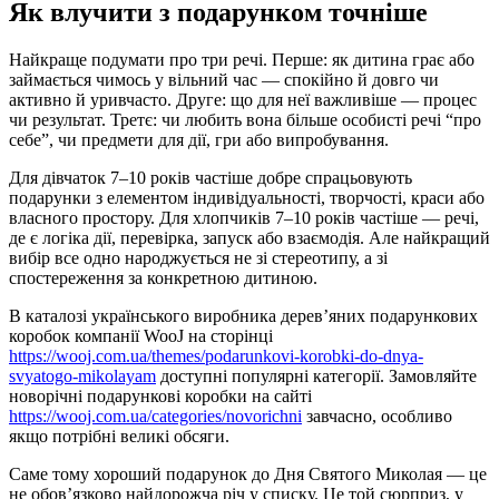
Як влучити з подарунком точніше
Найкраще подумати про три речі. Перше: як дитина грає або
займається чимось у вільний час — спокійно й довго чи
активно й уривчасто. Друге: що для неї важливіше — процес
чи результат. Третє: чи любить вона більше особисті речі “про
себе”, чи предмети для дії, гри або випробування.
Для дівчаток 7–10 років частіше добре спрацьовують
подарунки з елементом індивідуальності, творчості, краси або
власного простору. Для хлопчиків 7–10 років частіше — речі,
де є логіка дії, перевірка, запуск або взаємодія. Але найкращий
вибір все одно народжується не зі стереотипу, а зі
спостереження за конкретною дитиною.
В каталозі українського виробника дерев’яних подарункових
коробок компанії WooJ на сторінці
https://wooj.com.ua/themes/podarunkovi-korobki-do-dnya-
svyatogo-mikolayam
доступні популярні категорії. Замовляйте
новорічні подарункові коробки на сайті
https://wooj.com.ua/categories/novorichni
завчасно, особливо
якщо потрібні великі обсяги.
Саме тому хороший подарунок до Дня Святого Миколая — це
не обов’язково найдорожча річ у списку. Це той сюрприз, у