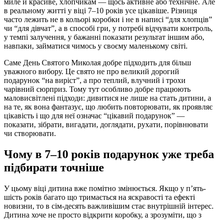
миле й красиве, хлопчикам — щось активне або технічне. Але
в реальному житті у віці 7–10 років усе цікавіше. Різниця
часто лежить не в кольорі коробки і не в написі “для хлопців”
чи “для дівчат”, а в способі гри, у потребі відчувати контроль,
у темпі залучення, у бажанні показати результат іншим або,
навпаки, займатися чимось у своєму маленькому світі.
Саме День Святого Миколая добре підходить для більш
уважного вибору. Це свято не про великий дорогий
подарунок “на виріст”, а про теплий, влучний і трохи
чарівний сюрприз. Тому тут особливо добре працюють
маловисвітлені підходи: дивитися не лише на стать дитини, а
на те, як вона фантазує, що любить повторювати, як проявляє
цікавість і що для неї означає “цікавий подарунок” —
показати, зібрати, вигадати, доглядати, рухати, порівнювати
чи створювати.
Чому в 7–10 років подарунок уже треба
підбирати точніше
У цьому віці дитина вже помітно змінюється. Якщо у п’ять-
шість років багато що тримається на яскравості та ефекті
новизни, то в сім-десять важливішим стає внутрішній інтерес.
Дитина хоче не просто відкрити коробку, а зрозуміти, що з