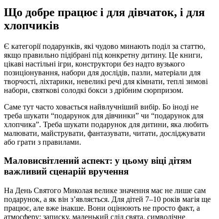
Що добре працює і для дівчаток, і для
хлопчиків
Є категорії подарунків, які чудово минають поділ за статтю,
якщо правильно підібрані під конкретну дитину. Це книги,
цікаві настільні ігри, конструктори без надто вузького
позиціонування, набори для дослідів, пазли, матеріали для
творчості, ліхтарики, невеликі речі для кімнати, теплі зимові
набори, святкові солодкі бокси з дрібним сюрпризом.
Саме тут часто ховається найвлучніший вибір. Бо іноді не
треба шукати “подарунок для дівчинки” чи “подарунок для
хлопчика”. Треба шукати подарунок для дитини, яка любить
малювати, майструвати, фантазувати, читати, досліджувати
або грати з правилами.
Маловисвітлений аспект: у цьому віці дітям
важливий сценарій вручення
На День Святого Миколая велике значення має не лише сам
подарунок, а як він з’являється. Для дітей 7–10 років магія ще
працює, але вже інакше. Вони оцінюють не просто факт, а
атмосферу: записку, маленький слід свята, символічне