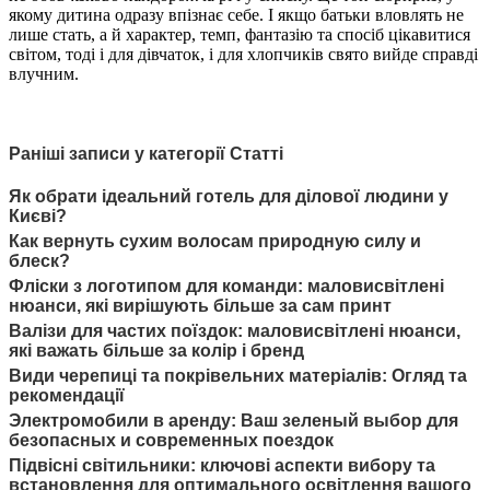
якому дитина одразу впізнає себе. І якщо батьки вловлять не
лише стать, а й характер, темп, фантазію та спосіб цікавитися
світом, тоді і для дівчаток, і для хлопчиків свято вийде справді
влучним.
Раніші записи у категорії Статті
Як обрати ідеальний готель для ділової людини у
Києві?
Как вернуть сухим волосам природную силу и
блеск?
Фліски з логотипом для команди: маловисвітлені
нюанси, які вирішують більше за сам принт
Валізи для частих поїздок: маловисвітлені нюанси,
які важать більше за колір і бренд
Види черепиці та покрівельних матеріалів: Огляд та
рекомендації
Электромобили в аренду: Ваш зеленый выбор для
безопасных и современных поездок
Підвісні світильники: ключові аспекти вибору та
встановлення для оптимального освітлення вашого