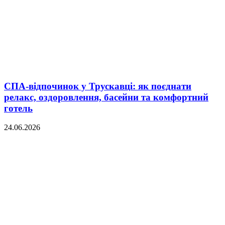
СПА-відпочинок у Трускавці: як поєднати
релакс, оздоровлення, басейни та комфортний
готель
24.06.2026