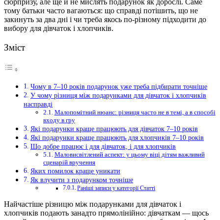
сюрпризу, але ще й не мислять подарунок як дорослі. Саме
тому батьки часто вагаються: що справді потішить, що не
закинуть за два дні і чи треба якось по-різному підходити до
вибору для дівчаток і хлопчиків.
Зміст
Чому в 7–10 років подарунок уже треба підбирати точніше
У чому різниця між подарунками для дівчаток і хлопчиків
насправді
Малопомітний нюанс: різниця часто не в темі, а в способі
входу в гру
Які подарунки краще працюють для дівчаток 7–10 років
Які подарунки краще працюють для хлопчиків 7–10 років
Що добре працює і для дівчаток, і для хлопчиків
Маловисвітлений аспект: у цьому віці дітям важливий
сценарій вручення
Яких помилок краще уникати
Як влучити з подарунком точніше
Раніші записи у категорії Статті
Найчастіше різницю між подарунками для дівчаток і
хлопчиків подають занадто прямолінійно: дівчаткам — щось