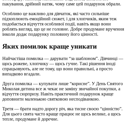
пакування, дрібний натяк, чому саме цей подарунок обрали.
Особливо це важливо для дівчаток, які часто сильніше
підхоплюють емоційний сюжет, і для хлопчиків, яким теж
подобається відчуття особливої події, навіть якщо вони
роблять вигляд, що це не головне. Добре продумане вручення
інколи додає подарунку половину його цінності.
Яких помилок краще уникати
Найчастіша помилка — дарувати “за шаблоном”. Дівчинці —
щось рожеве, хлопчику — щось гучне. Такі рішення іноді
спрацьовують, але не тому, що вони правильні, а просто
випадково вгадали.
Друга помилка — купувати лише “корисне”. У День Святого
Миколая дитина все ж чекає не заміну звичайної покупки, а
відчуття сюрпризу. Навіть практичний подарунок краще
доповнити маленькою святковою несподіванкою.
Третя — брати надто дорогу річ, яка тисне своєю “цінністю”.
Для цього свята часто краще працює не щось велике, а щось
тепле, продумане й доречне.