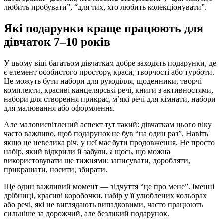
любить пробувати”, “для тих, хто любить колекціонувати”.
Які подарунки краще працюють для
дівчаток 7–10 років
У цьому віці багатьом дівчаткам добре заходять подарунки, де
є елемент особистого простору, краси, творчості або турботи.
Це можуть бути набори для рукоділля, щоденники, творчі
комплекти, красиві канцелярські речі, книги з активностями,
набори для створення прикрас, м’які речі для кімнати, набори
для малювання або оформлення.
Але маловисвітлений аспект тут такий: дівчаткам цього віку
часто важливо, щоб подарунок не був “на один раз”. Навіть
якщо це невелика річ, у неї має бути продовження. Не просто
набір, який відкрили й забули, а щось, що можна
використовувати ще тижнями: записувати, доробляти,
прикрашати, носити, збирати.
Ще один важливий момент — відчуття “це про мене”. Іменні
дрібниці, красиві коробочки, набір у її улюблених кольорах
або речі, які не виглядають випадковими, часто працюють
сильніше за дорожчий, але безликий подарунок.