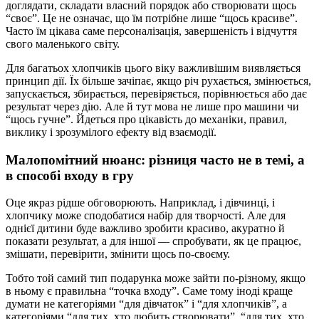
доглядати, складати власний порядок або створювати щось
“своє”. Це не означає, що їм потрібне лише “щось красиве”.
Часто їм цікава саме персоналізація, завершеність і відчуття
свого маленького світу.
Для багатьох хлопчиків цього віку важливішим виявляється
принцип дії. Їх більше зачіпає, якщо річ рухається, змінюється,
запускається, збирається, перевіряється, порівнюється або дає
результат через дію. Але й тут мова не лише про машини чи
“щось гучне”. Йдеться про цікавість до механіки, правил,
виклику і зрозумілого ефекту від взаємодії.
Малопомітний нюанс: різниця часто не в темі, а
в способі входу в гру
Оце якраз рідше обговорюють. Наприклад, і дівчинці, і
хлопчику може сподобатися набір для творчості. Але для
однієї дитини буде важливо зробити красиво, акуратно й
показати результат, а для іншої — спробувати, як це працює,
змішати, перевірити, змінити щось по-своєму.
Тобто той самий тип подарунка може зайти по-різному, якщо
в ньому є правильна “точка входу”. Саме тому іноді краще
думати не категоріями “для дівчаток” і “для хлопчиків”, а
категоріями “для тих, хто любить створювати”, “для тих, хто