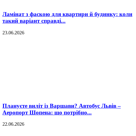
Ламінат з фаскою для квартири й будинку: коли
такий варіант справді...
23.06.2026
Плануєте виліт із Варшави? Автобус Львів –
Аеропорт Шопена: що потрібно...
22.06.2026