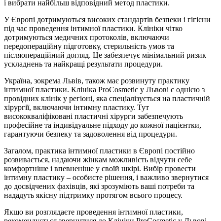
і вибрати найбільш відповідний метод пластики.
У Європі дотримуються високих стандартів безпеки і гігієни
під час проведення інтимної пластики. Клініки чітко
дотримуються медичних протоколів, включаючи
передопераційну підготовку, стерильність умов та
післяопераційний догляд. Це забезпечує мінімальний ризик
ускладнень та найкращі результати процедури.
Україна, зокрема Львів, також має розвинуту практику
інтимної пластики. Клініка ProCosmetic у Львові є однією з
провідних клінік у регіоні, яка спеціалізується на пластичній
хірургії, включаючи інтимну пластику. Тут
висококваліфіковані пластичні хірурги забезпечують
професійне та індивідуальне підходу до кожної пацієнтки,
гарантуючи безпеку та задоволення від процедури.
Загалом, практика інтимної пластики в Європі постійно
розвивається, надаючи жінкам можливість відчути себе
комфортніше і впевненіше у своїй шкірі. Вибір провести
інтимну пластику – особисте рішення, і важливо звернутися
до досвідчених фахівців, які зрозуміють ваші потреби та
нададуть якісну підтримку протягом всього процесу.
Якщо ви розглядаєте проведення інтимної пластики,
рекомендується звернутися до Клініки ProCosmetic у Львові,