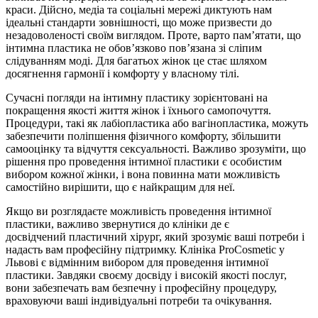
краси. Дійсно, медіа та соціальні мережі диктують нам
ідеальні стандарти зовнішності, що може призвести до
незадоволеності своїм виглядом. Проте, варто пам’ятати, що
інтимна пластика не обов’язково пов’язана зі сліпим
слідуванням моді. Для багатьох жінок це стає шляхом
досягнення гармонії і комфорту у власному тілі.
Сучасні погляди на інтимну пластику зорієнтовані на
покращення якості життя жінок і їхнього самопочуття.
Процедури, такі як лабіопластика або вагінопластика, можуть
забезпечити поліпшення фізичного комфорту, збільшити
самооцінку та відчуття сексуальності. Важливо зрозуміти, що
рішення про проведення інтимної пластики є особистим
вибором кожної жінки, і вона повинна мати можливість
самостійно вирішити, що є найкращим для неї.
Якщо ви розглядаєте можливість проведення інтимної
пластики, важливо звернутися до клініки де є
досвідчений пластичний хірург, який зрозуміє ваші потреби і
надасть вам професійну підтримку. Клініка ProCosmetic у
Львові є відмінним вибором для проведення інтимної
пластики. Завдяки своєму досвіду і високій якості послуг,
вони забезпечать вам безпечну і професійну процедуру,
враховуючи ваші індивідуальні потреби та очікування.