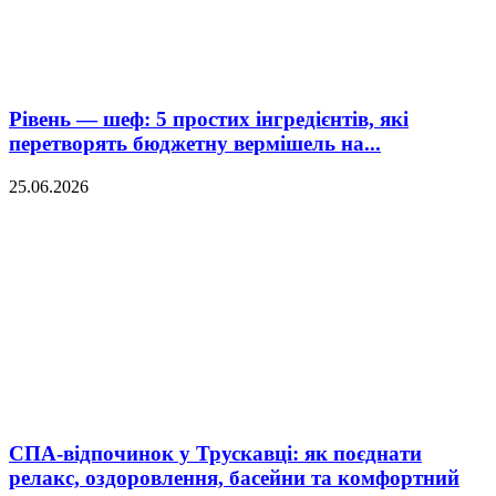
Рівень — шеф: 5 простих інгредієнтів, які
перетворять бюджетну вермішель на...
25.06.2026
СПА-відпочинок у Трускавці: як поєднати
релакс, оздоровлення, басейни та комфортний