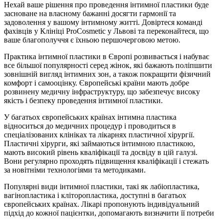
Нехай ваше рішення про проведення інтимної пластики буде
засноване на власному бажанні досягти гармонії та
задоволення у вашому інтимному житті. Довіртеся команді
фахівців у Клініці ProCosmetic у Львові та переконайтеся, що
ваше благополуччя є їхньою першочерговою метою.
Практика інтимної пластики в Європі розвивається і набуває
все більшої популярності серед жінок, які бажають поліпшити
зовнішній вигляд інтимних зон, а також покращити фізичний
комфорт і самооцінку. Європейські країни мають добре
розвинену медичну інфраструктуру, що забезпечує високу
якість і безпеку проведення інтимної пластики.
У багатьох європейських країнах інтимна пластика
відноситься до медичних процедур і проводиться в
спеціалізованих клініках та лікарнях пластичної хірургії.
Пластичні хірурги, які займаються інтимною пластикою,
мають високий рівень кваліфікації та досвіду в цій галузі.
Вони регулярно проходять підвищення кваліфікації і стежать
за новітніми технологіями та методиками.
Популярні види інтимної пластики, такі як лабіопластика,
вагінопластика і кліторопластика, доступні в багатьох
європейських країнах. Лікарі пропонують індивідуальний
підхід до кожної пацієнтки, допомагають визначити її потреби