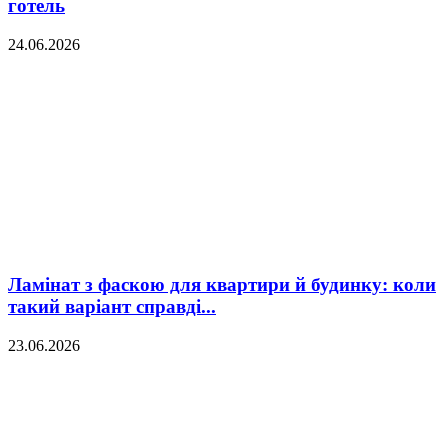
готель
24.06.2026
Ламінат з фаскою для квартири й будинку: коли
такий варіант справді...
23.06.2026