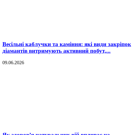
Весільні каблучки та каміння: які види закріпок
діамантів витримують активний побут,...
09.06.2026
Як здоров’я натуральних вій впливає на