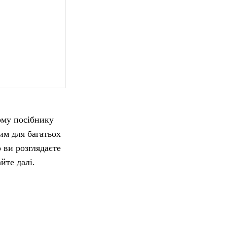
му посібнику
им для багатьох
 ви розглядаєте
йте далі.