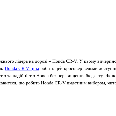
нього лідера на дорозі – Honda CR-V.
У цьому вичерпно
ів.
Honda CR V ціна
робить цей кросовер вельми доступн
стю та надійністю Honda без перевищення бюджету. Якщо
кавитеся, що робить Honda CR-V видатним вибором, чита