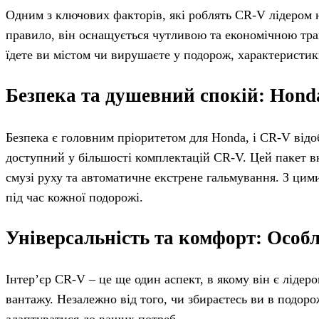
Одним з ключових факторів, які роблять CR-V лідером н
правило, він оснащується чутливою та економічною тран
їдете ви містом чи вирушаєте у подорож, характеристик
Безпека та душевний спокій: Honda
Безпека є головним пріоритетом для Honda, і CR-V від
доступний у більшості комплектацій CR-V. Цей пакет в
смузі руху та автоматичне екстрене гальмування. З ц
під час кожної подорожі.
Універсальність та комфорт: Особл
Інтер’єр CR-V – це ще один аспект, в якому він є лідеро
вантажу. Незалежно від того, чи збираєтесь ви в подоро