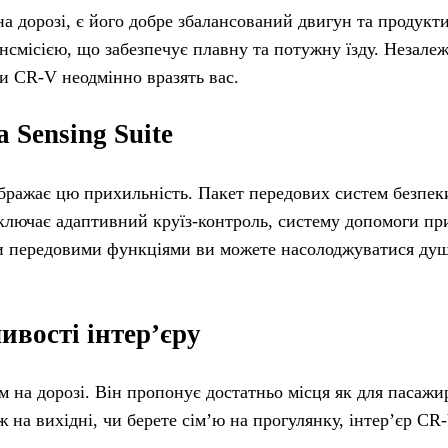
а дорозі, є його добре збалансований двигун та продукти
смісією, що забезпечує плавну та потужну їзду. Незалеж
и CR-V неодмінно вразять вас.
 Sensing Suite
ображає цю прихильність. Пакет передових систем безпек
ключає адаптивний круїз-контроль, систему допомоги пр
ими передовими функціями ви можете насолоджуватися ду
ивості інтер’єру
м на дорозі. Він пропонує достатньо місця як для пасажирі
ж на вихідні, чи берете сім’ю на прогулянку, інтер’єр C