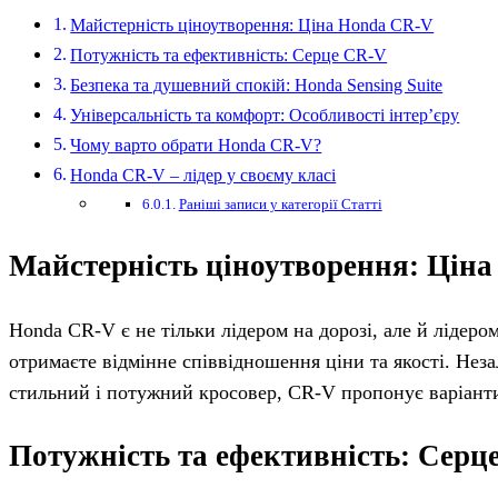
Майстерність ціноутворення: Ціна Honda CR-V
Потужність та ефективність: Серце CR-V
Безпека та душевний спокій: Honda Sensing Suite
Універсальність та комфорт: Особливості інтер’єру
Чому варто обрати Honda CR-V?
Honda CR-V – лідер у своєму класі
Раніші записи у категорії Статті
Майстерність ціноутворення: Цін
Honda CR-V є не тільки лідером на дорозі, але й лідер
отримаєте відмінне співвідношення ціни та якості. Нез
стильний і потужний кросовер, CR-V пропонує варіанти
Потужність та ефективність: Серц