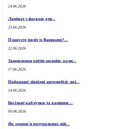
24.06.2026
Ламінат з фаскою для...
23.06.2026
Плануєте виліт із Варшави?...
22.06.2026
Замовлення квітів онлайн: коли...
17.06.2026
Найкращі ліквідні автомобілі: які...
14.06.2026
Весільні каблучки та каміння:...
09.06.2026
Як здоров’я натуральних вій...