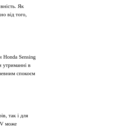
вність. Як
но від того,
и Honda Sensing
и утриманні в
шевним спокоєм
в, так і для
R-V може