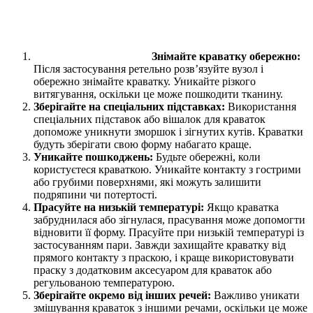
Знімайте краватку обережно:
Після застосування ретельно розв’язуйте вузол і
обережно знімайте краватку. Уникайте різкого
витягування, оскільки це може пошкодити тканину.
Зберігайте на спеціальних підставках:
Використання
спеціальних підставок або вішалок для краваток
допоможе уникнути зморшок і зігнутих кутів. Краватки
будуть зберігати свою форму набагато краще.
Уникайте пошкоджень:
Будьте обережні, коли
користуєтеся краваткою. Уникайте контакту з гострими
або грубими поверхнями, які можуть залишити
подряпини чи потертості.
Прасуйте на низькій температурі:
Якщо краватка
забруднилася або зігнулася, прасування може допомогти
відновити її форму. Прасуйте при низькій температурі із
застосуванням пари. Завжди захищайте краватку від
прямого контакту з праскою, і краще використовувати
праску з додатковим аксесуаром для краваток або
регульованою температурою.
Зберігайте окремо від інших речей:
Важливо уникати
змішування краваток з іншими речами, оскільки це може