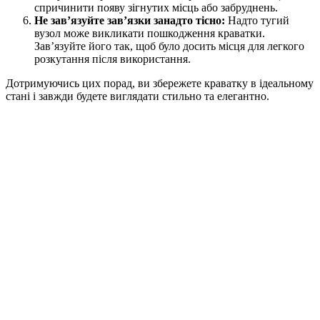
спричинити появу зігнутих місць або забруднень.
Не зав’язуйте зав’язки занадто тісно:
Надто тугий
вузол може викликати пошкодження краватки.
Зав’язуйте його так, щоб було досить місця для легкого
розкутання після використання.
Дотримуючись цих порад, ви збережете краватку в ідеальному
стані і завжди будете виглядати стильно та елегантно.