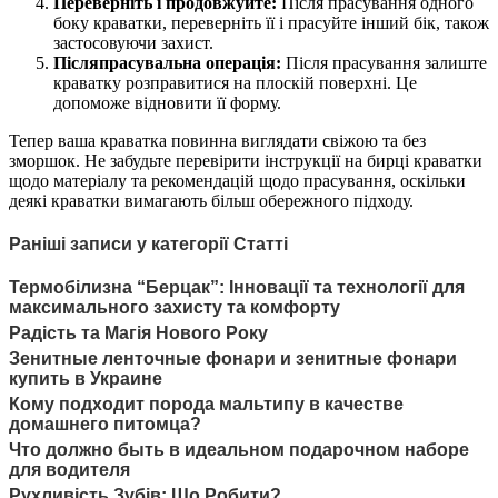
Переверніть і продовжуйте:
Після прасування одного
боку краватки, переверніть її і прасуйте інший бік, також
застосовуючи захист.
Післяпрасувальна операція:
Після прасування залиште
краватку розправитися на плоскій поверхні. Це
допоможе відновити її форму.
Тепер ваша краватка повинна виглядати свіжою та без
зморшок. Не забудьте перевірити інструкції на бирці краватки
щодо матеріалу та рекомендацій щодо прасування, оскільки
деякі краватки вимагають більш обережного підходу.
Раніші записи у категорії Статті
Термобілизна “Берцак”: Інновації та технології для
максимального захисту та комфорту
Радість та Магія Нового Року
Зенитные ленточные фонари и зенитные фонари
купить в Украине
Кому подходит порода мальтипу в качестве
домашнего питомца?
Что должно быть в идеальном подарочном наборе
для водителя
Рухливість Зубів: Що Робити?