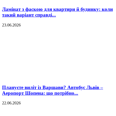
Ламінат з фаскою для квартири й будинку: коли
такий варіант справді...
23.06.2026
Плануєте виліт із Варшави? Автобус Львів –
Аеропорт Шопена: що потрібно...
22.06.2026