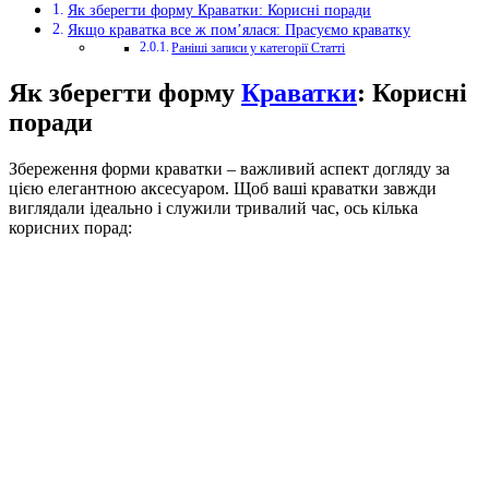
Як зберегти форму Краватки: Корисні поради
Якщо краватка все ж пом’ялася: Прасуємо краватку
Раніші записи у категорії Статті
Як зберегти форму
Краватки
: Корисні
поради
Збереження форми краватки – важливий аспект догляду за
цією елегантною аксесуаром. Щоб ваші краватки завжди
виглядали ідеально і служили тривалий час, ось кілька
корисних порад: