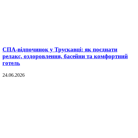
СПА-відпочинок у Трускавці: як поєднати
релакс, оздоровлення, басейни та комфортний
готель
24.06.2026