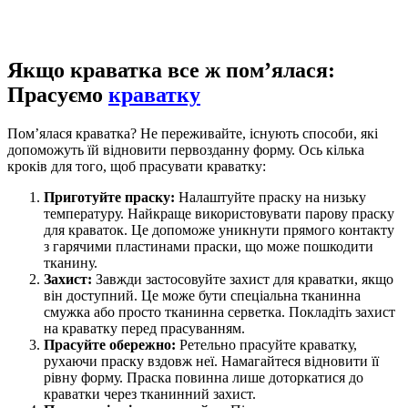
Якщо краватка все ж пом’ялася:
Прасуємо
краватку
Пом’ялася краватка? Не переживайте, існують способи, які
допоможуть їй відновити первозданну форму. Ось кілька
кроків для того, щоб прасувати краватку:
Приготуйте праску:
Налаштуйте праску на низьку
температуру. Найкраще використовувати парову праску
для краваток. Це допоможе уникнути прямого контакту
з гарячими пластинами праски, що може пошкодити
тканину.
Захист:
Завжди застосовуйте захист для краватки, якщо
він доступний. Це може бути спеціальна тканинна
смужка або просто тканинна серветка. Покладіть захист
на краватку перед прасуванням.
Прасуйте обережно:
Ретельно прасуйте краватку,
рухаючи праску вздовж неї. Намагайтеся відновити її
рівну форму. Праска повинна лише доторкатися до
краватки через тканинний захист.