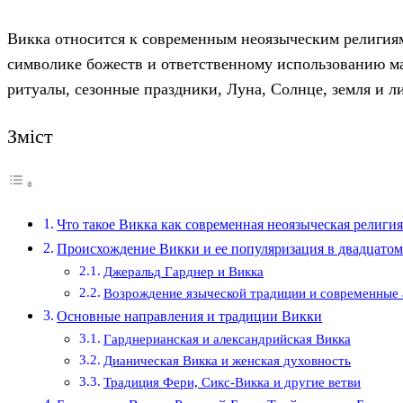
Викка относится к современным неоязыческим религиям,
символике божеств и ответственному использованию ма
ритуалы, сезонные праздники, Луна, Солнце, земля и л
Зміст
Что такое Викка как современная неоязыческая религи
Происхождение Викки и ее популяризация в двадцатом
Джеральд Гарднер и Викка
Возрождение языческой традиции и современные
Основные направления и традиции Викки
Гарднерианская и александрийская Викка
Дианическая Викка и женская духовность
Традиция Фери, Сикс-Викка и другие ветви