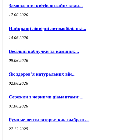
Замовлення квітів онлайн: коли...
17.06.2026
Найкращі ліквідні автомобілі: які...
14.06.2026
Весільні каблучки та каміння:...
09.06.2026
Як здоров’я натуральних вій...
02.06.2026
Сережки з чорними діамантами:...
01.06.2026
Ручные вентиляторы: как выбрать...
27.12.2025