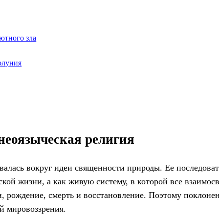
лютного зла
олуния
неоязыческая религия
валась вокруг идеи священности природы. Ее последова
ой жизни, а как живую систему, в которой все взаимосв
и, рождение, смерть и восстановление. Поэтому поклоне
ой мировоззрения.