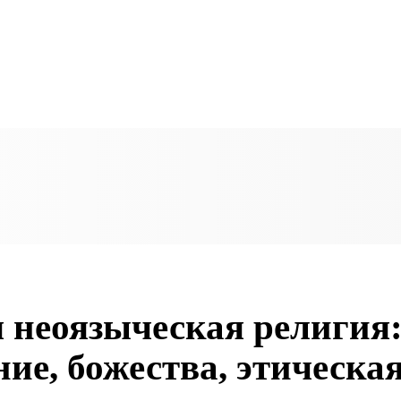
 неоязыческая религия
ие, божества, этическа