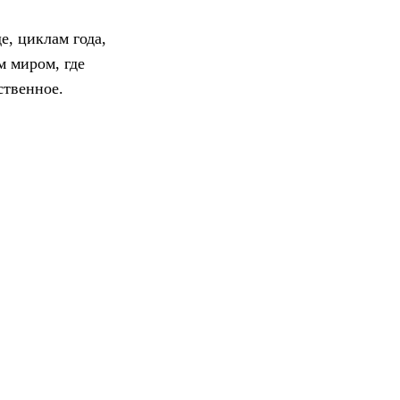
е, циклам года,
м миром, где
ственное.