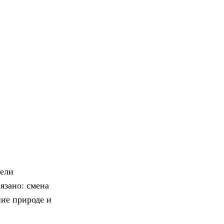
тели
язано: смена
ние природе и