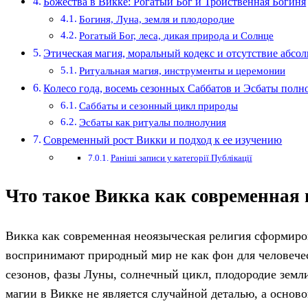
Божества в Викке: Рогатый Бог и Тройственная Богиня
Богиня, Луна, земля и плодородие
Рогатый Бог, леса, дикая природа и Солнце
Этическая магия, моральный кодекс и отсутствие абсо
Ритуальная магия, инструменты и церемонии
Колесо года, восемь сезонных Саббатов и Эсбаты полн
Саббаты и сезонный цикл природы
Эсбаты как ритуалы полнолуния
Современный рост Викки и подход к ее изучению
Раніші записи у категорії Публікації
Что такое Викка как современная 
Викка как современная неоязыческая религия сформиро
воспринимают природный мир не как фон для человеческ
сезонов, фазы Луны, солнечный цикл, плодородие земл
магии в Викке не является случайной деталью, а основ