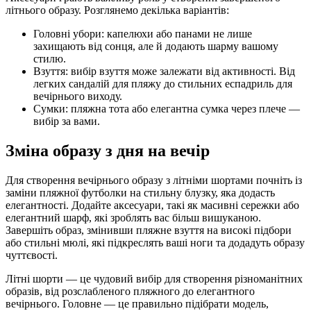
літнього образу. Розглянемо декілька варіантів:
Головні убори: капелюхи або панами не лише
захищають від сонця, але й додають шарму вашому
стилю.
Взуття: вибір взуття може залежати від активності. Від
легких сандалій для пляжу до стильних еспадриль для
вечірнього виходу.
Сумки: пляжна тота або елегантна сумка через плече —
вибір за вами.
Зміна образу з дня на вечір
Для створення вечірнього образу з літніми шортами почніть із
заміни пляжної футболки на стильну блузку, яка додасть
елегантності. Додайте аксесуари, такі як масивні сережки або
елегантний шарф, які зроблять вас більш вишуканою.
Завершіть образ, змінивши пляжне взуття на високі підбори
або стильні мюлі, які підкреслять ваші ноги та додадуть образу
чуттєвості.
Літні шорти — це чудовий вибір для створення різноманітних
образів, від розслабленого пляжного до елегантного
вечірнього. Головне — це правильно підібрати модель,