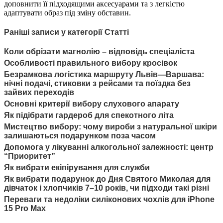
доповнити її підходящими аксесуарами та з легкістю
адаптувати образ під зміну обставин.
Раніші записи у категорії Статті
Коли обрізати магнолію – відповідь спеціаліста
Особливості правильного вибору кросівок
Безрамкова логістика маршруту Львів—Варшава:
нічні подачі, стиковки з рейсами та поїздка без
зайвих переходів
Основні критерії вибору слухового апарату
Як підібрати гардероб для спекотного літа
Мистецтво вибору: чому вироби з натуральної шкіри
залишаються подарунком поза часом
Допомога у лікуванні алкогольної залежності: центр
“Приоритет”
Як вибрати екіпірування для служби
Як вибрати подарунок до Дня Святого Миколая для
дівчаток і хлопчиків 7–10 років, чи підходи такі різні
Переваги та недоліки силіконових чохлів для iPhone
15 Pro Max