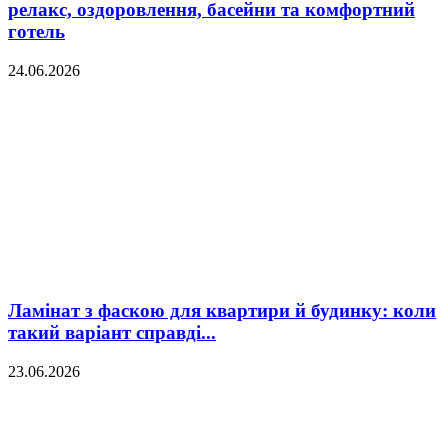
релакс, оздоровлення, басейни та комфортний
готель
24.06.2026
Ламінат з фаскою для квартири й будинку: коли
такий варіант справді...
23.06.2026