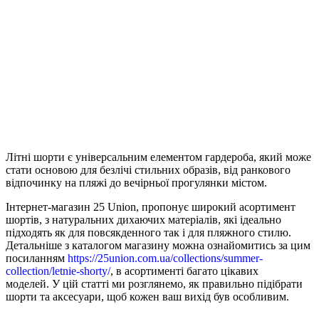
Літні шорти є універсальним елементом гардероба, який може
стати основою для безлічі стильних образів, від ранкового
відпочинку на пляжі до вечірньої прогулянки містом.
Інтернет-магазин 25 Union, пропонує широкий асортимент
шортів, з натуральних дихаючих матеріалів, які ідеально
підходять як для повсякденного так і для пляжного стилю.
Детальніше з каталогом магазину можна ознайомитись за цим
посиланням
https://25union.com.ua/collections/summer-
collection/letnie-shorty/
, в асортименті багато цікавих
моделей. У цій статті ми розглянемо, як правильно підібрати
шорти та аксесуари, щоб кожен ваш вихід був особливим.