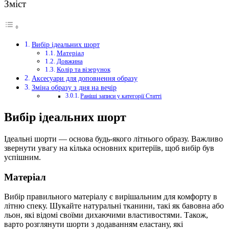
Зміст
Вибір ідеальних шорт
Матеріал
Довжина
Колір та візерунок
Аксесуари для доповнення образу
Зміна образу з дня на вечір
Раніші записи у категорії Статті
Вибір ідеальних шорт
Ідеальні шорти — основа будь-якого літнього образу. Важливо
звернути увагу на кілька основних критеріїв, щоб вибір був
успішним.
Матеріал
Вибір правильного матеріалу є вирішальним для комфорту в
літню спеку. Шукайте натуральні тканини, такі як бавовна або
льон, які відомі своїми дихаючими властивостями. Також,
варто розглянути шорти з додаванням еластану, які