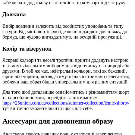
забезпечать додаткову еластичність та комфорт під час руху.
Довжина
Вибір довжини залежить від особистих уподобань та типу
фігури. Від міні-шортів, які ідеально підходять для пляжу, до
бермуд, що чудово виглядатимуть на вечірній прогулянці.
Колір та візерунок
Яскраві кольори та веселі тропічні принти додадуть настрою
та стануть ідеальним вибором для відпочинку на природі або з
друзями. В той же час, нейтральні кольори, такі як бежевий,
сірий або чорний, виглядатимуть більш стримано і елегантно,
роблячи ваш образ більш універсальним для різних ситуацій.
Для того щоб детальніше ознайомитись з різноманіттям шорт
та їх особливостями, перейдіть за посиланням
https://25union.com.ua/collections/summer-collection/letnie-shorty/
тут ви точно зможете знайти щось для себе.
Аксесуари для доповнення образу
Аксесуари грають важливу роль у створенні завершеного