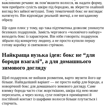
важливими речами: як пом’якшити волосся, як надати форму,
чим прибрати сухість шкіри під бородою, як зберегти охайний
вигляд без зайвої метушні. Тому тематичний бокс не виглядає
натягнуто. Він відповідає реальній звичці, а не вигаданому
образу.
Ще один плюс у тому, що така підтематика дозволяє уникнути
безликих подарунків. Замість чергового «чоловічого набору»
виходить бокс із характером. Він ніби говорить: подарунок
зібрали під конкретну людину, а не просто купили першу
готову коробку зі святковою стрічкою.
Найкраща вузька ідея: бокс не “для
бороди взагалі”, а для домашнього
зимового догляду
Щоб подарунок не вийшов розмитим, варто звузити його ще
більше. Найвдаліший варіант — не просто набір для бороди, а
новорічний бокс для домашнього зимового догляду. Саме
взимку борода часто стає жорсткішою, шкіра під нею може
пересихати, а через холод, сухе повітря в приміщенні й
постійний контакт із шарфами волосся більше плутається і
стирчить.