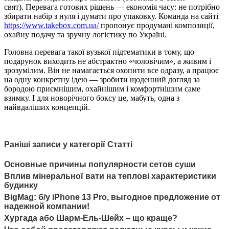
свят). Перевага готових рішень — економія часу: не потрібно
збирати набір з нуля і думати про упаковку. Команда на сайті
https://www.takebox.com.ua/
пропонує продумані композиції,
охайну подачу та зручну логістику по Україні.
Головна перевага такої вузької підтематики в тому, що
подарунок виходить не абстрактно «чоловічим», а живим і
зрозумілим. Він не намагається охопити все одразу, а працює
на одну конкретну ідею — зробити щоденний догляд за
бородою приємнішим, охайнішим і комфортнішим саме
взимку. І для новорічного боксу це, мабуть, одна з
найвдаліших концепцій.
Раніші записи у категорії Статті
Основные причины популярности сетов суши
Вплив мінеральної вати на теплові характеристики
будинку
BigMag: б/у iPhone 13 Pro, выгодное предложение от
надежной компании!
Хургада або Шарм-Ель-Шейх – що краще?