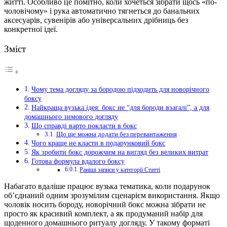
житті.
Особливо це помітно, коли хочеться зібрати щось «по-
чоловічому» і рука автоматично тягнеться до банальних
аксесуарів, сувенірів або універсальних дрібниць без
конкретної ідеї.
Зміст
Чому тема догляду за бородою підходить для новорічного
боксу
Найкраща вузька ідея: бокс не “для бороди взагалі”, а для
домашнього зимового догляду
Що справді варто покласти в бокс
Що ще можна додати без перевантаження
Чого краще не класти в подарунковий бокс
Як зробити бокс дорожчим на вигляд без великих витрат
Готова формула вдалого боксу
Раніші записи у категорії Статті
Набагато вдаліше працює вузька тематика, коли подарунок
об’єднаний одним зрозумілим сценарієм використання. Якщо
чоловік носить бороду, новорічний бокс можна зібрати не
просто як красивий комплект, а як продуманий набір для
щоденного домашнього ритуалу догляду. У такому форматі