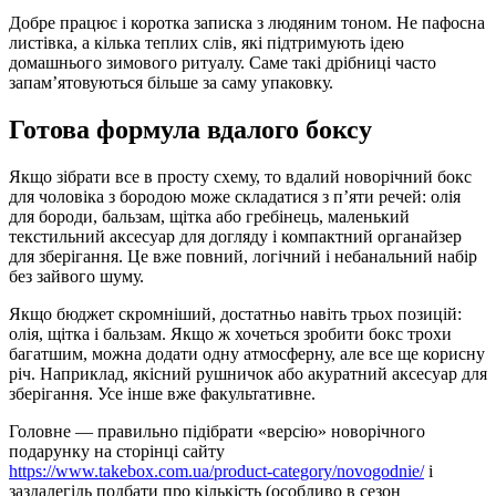
Добре працює і коротка записка з людяним тоном. Не пафосна
листівка, а кілька теплих слів, які підтримують ідею
домашнього зимового ритуалу. Саме такі дрібниці часто
запам’ятовуються більше за саму упаковку.
Готова формула вдалого боксу
Якщо зібрати все в просту схему, то вдалий новорічний бокс
для чоловіка з бородою може складатися з п’яти речей: олія
для бороди, бальзам, щітка або гребінець, маленький
текстильний аксесуар для догляду і компактний органайзер
для зберігання. Це вже повний, логічний і небанальний набір
без зайвого шуму.
Якщо бюджет скромніший, достатньо навіть трьох позицій:
олія, щітка і бальзам. Якщо ж хочеться зробити бокс трохи
багатшим, можна додати одну атмосферну, але все ще корисну
річ. Наприклад, якісний рушничок або акуратний аксесуар для
зберігання. Усе інше вже факультативне.
Головне — правильно підібрати «версію» новорічного
подарунку на сторінці сайту
https://www.takebox.com.ua/product-category/novogodnie/
і
заздалегідь подбати про кількість (особливо в сезон