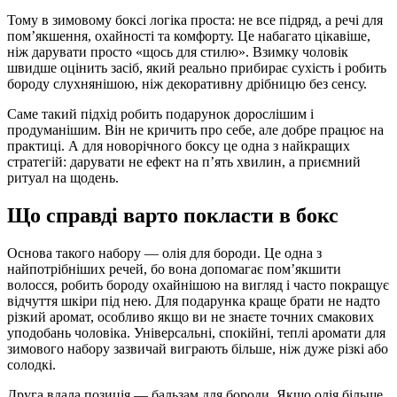
Тому в зимовому боксі логіка проста: не все підряд, а речі для
пом’якшення, охайності та комфорту. Це набагато цікавіше,
ніж дарувати просто «щось для стилю». Взимку чоловік
швидше оцінить засіб, який реально прибирає сухість і робить
бороду слухнянішою, ніж декоративну дрібницю без сенсу.
Саме такий підхід робить подарунок дорослішим і
продуманішим. Він не кричить про себе, але добре працює на
практиці. А для новорічного боксу це одна з найкращих
стратегій: дарувати не ефект на п’ять хвилин, а приємний
ритуал на щодень.
Що справді варто покласти в бокс
Основа такого набору — олія для бороди. Це одна з
найпотрібніших речей, бо вона допомагає пом’якшити
волосся, робить бороду охайнішою на вигляд і часто покращує
відчуття шкіри під нею. Для подарунка краще брати не надто
різкий аромат, особливо якщо ви не знаєте точних смакових
уподобань чоловіка. Універсальні, спокійні, теплі аромати для
зимового набору зазвичай виграють більше, ніж дуже різкі або
солодкі.
Друга вдала позиція — бальзам для бороди. Якщо олія більше