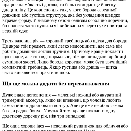
працює на м’якість і догляд, то бальзам додає ще й легку
дисципліну. Це корисно для тих, у кого борода середньої
довжини або густіша структура, яка без укладання швидко
втрачає форму. У зимовому сезоні бальзам особливо доречний,
бо волосся часто пушиться і вибивається через сухе повітря та
верхній одяг.
Третя важлива річ — хороший гребінець або щітка для бороди.
Це якраз той предмет, який легко недооцінити, але саме він
робить домашній догляд зручним. Причому краще покласти
щось одне, але справді нормальне, ніж дві випадкові дрібниці
сумнівної якості. Якщо борода коротша, може бути зручніший
компактний гребінець. Якщо густіша або довша — щітка
часто виявляється практичнішою.
Що ще можна додати без перевантаження
Дуже вдале доповнення — маленькі ножиці або акуратний
тримерний аксесуар, якщо ви впевнені, що чоловік любить
самостійно підрівнювати контур. Але це вже не обов’язкова
база, а радше бонус. У вузькій темі краще покласти одну
додаткову доречну річ, ніж три випадкові.
Ще одна хороша ідея — невеликий рушничок для обличчя або