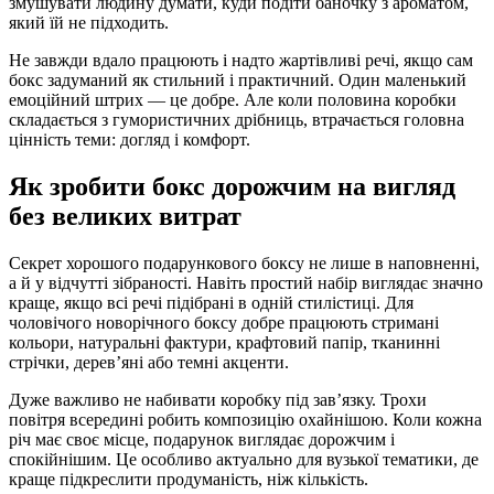
змушувати людину думати, куди подіти баночку з ароматом,
який їй не підходить.
Не завжди вдало працюють і надто жартівливі речі, якщо сам
бокс задуманий як стильний і практичний. Один маленький
емоційний штрих — це добре. Але коли половина коробки
складається з гумористичних дрібниць, втрачається головна
цінність теми: догляд і комфорт.
Як зробити бокс дорожчим на вигляд
без великих витрат
Секрет хорошого подарункового боксу не лише в наповненні,
а й у відчутті зібраності. Навіть простий набір виглядає значно
краще, якщо всі речі підібрані в одній стилістиці. Для
чоловічого новорічного боксу добре працюють стримані
кольори, натуральні фактури, крафтовий папір, тканинні
стрічки, дерев’яні або темні акценти.
Дуже важливо не набивати коробку під зав’язку. Трохи
повітря всередині робить композицію охайнішою. Коли кожна
річ має своє місце, подарунок виглядає дорожчим і
спокійнішим. Це особливо актуально для вузької тематики, де
краще підкреслити продуманість, ніж кількість.