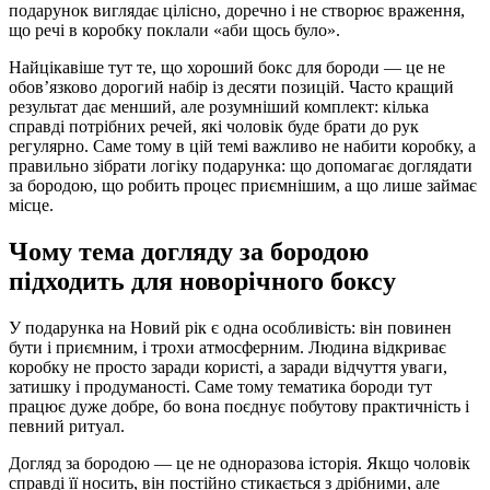
подарунок виглядає цілісно, доречно і не створює враження,
що речі в коробку поклали «аби щось було».
Найцікавіше тут те, що хороший бокс для бороди — це не
обов’язково дорогий набір із десяти позицій. Часто кращий
результат дає менший, але розумніший комплект: кілька
справді потрібних речей, які чоловік буде брати до рук
регулярно. Саме тому в цій темі важливо не набити коробку, а
правильно зібрати логіку подарунка: що допомагає доглядати
за бородою, що робить процес приємнішим, а що лише займає
місце.
Чому тема догляду за бородою
підходить для новорічного боксу
У подарунка на Новий рік є одна особливість: він повинен
бути і приємним, і трохи атмосферним. Людина відкриває
коробку не просто заради користі, а заради відчуття уваги,
затишку і продуманості. Саме тому тематика бороди тут
працює дуже добре, бо вона поєднує побутову практичність і
певний ритуал.
Догляд за бородою — це не одноразова історія. Якщо чоловік
справді її носить, він постійно стикається з дрібними, але