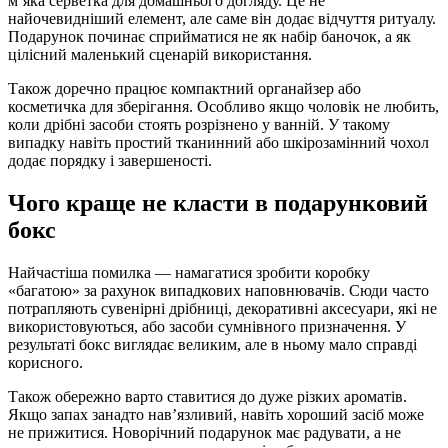
м’яка серветка для домашнього догляду. Це не
найочевидніший елемент, але саме він додає відчуття ритуалу.
Подарунок починає сприйматися не як набір баночок, а як
цілісний маленький сценарій використання.
Також доречно працює компактний органайзер або
косметичка для зберігання. Особливо якщо чоловік не любить,
коли дрібні засоби стоять розрізнено у ванній. У такому
випадку навіть простий тканинний або шкірозамінний чохол
додає порядку і завершеності.
Чого краще не класти в подарунковий
бокс
Найчастіша помилка — намагатися зробити коробку
«багатою» за рахунок випадкових наповнювачів. Сюди часто
потрапляють сувенірні дрібниці, декоративні аксесуари, які не
використовуються, або засоби сумнівного призначення. У
результаті бокс виглядає великим, але в ньому мало справді
корисного.
Також обережно варто ставитися до дуже різких ароматів.
Якщо запах занадто нав’язливий, навіть хороший засіб може
не прижитися. Новорічний подарунок має радувати, а не