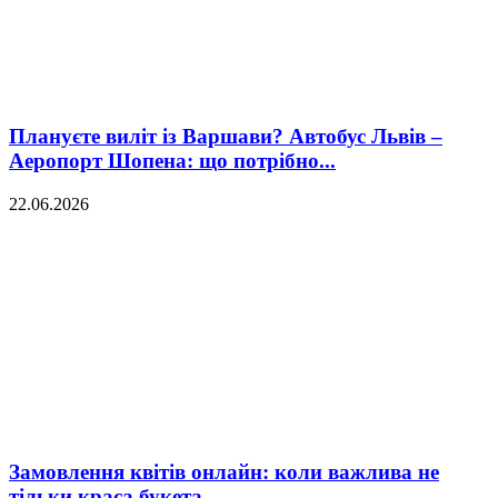
Плануєте виліт із Варшави? Автобус Львів –
Аеропорт Шопена: що потрібно...
22.06.2026
Замовлення квітів онлайн: коли важлива не
тільки краса букета