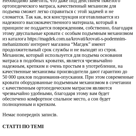
Необходимо заметить, что даже под действием тяжелого
ортопедического матраса, качественный механизм для
подъема сможет легко справиться с этой задачей и не
сломается. Так как, вся конструкция изготавливается из
надежного высококачественного материала, который в
принципе не поддается повреждениям, собственно, благодаря
этому двуспальные кровати с особым подъемным механизмом
из каталога https://magdek.com.ua/krovati/krovati-s-podemnim-
mehanizmom/ интернет магазина “Магдек” имеют
продолжительный срок службы и не выходят из строя.
Механизм, который используется для подъема основания
матраса в подобных кроватях, является чрезвычайно
надежным, крепким и очень простым в употреблении, на
качественные механизмы производители дают гарантию до
50 000 циклов поднимания-опускания. При этом современные
кровати оборудованные подъемным механизмом в сочетании
с качественным ортопедическим матрасом являются
чрезвычайно удобными, благодаря этому вам будет
обеспечено комфортное спальное место, а сон будет
полноценным и крепким.
Немає попередніх записів.
СТАТТІ ПО ТЕМІ