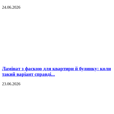
24.06.2026
Ламінат з фаскою для квартири й будинку: коли
такий варіант справді...
23.06.2026