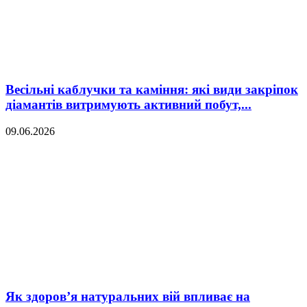
Весільні каблучки та каміння: які види закріпок
діамантів витримують активний побут,...
09.06.2026
Як здоров’я натуральних вій впливає на