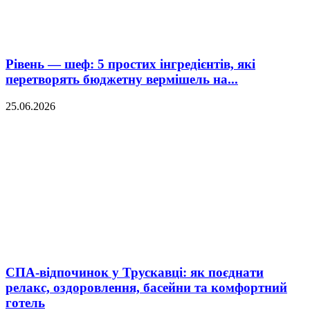
Рівень — шеф: 5 простих інгредієнтів, які
перетворять бюджетну вермішель на...
25.06.2026
СПА-відпочинок у Трускавці: як поєднати
релакс, оздоровлення, басейни та комфортний
готель