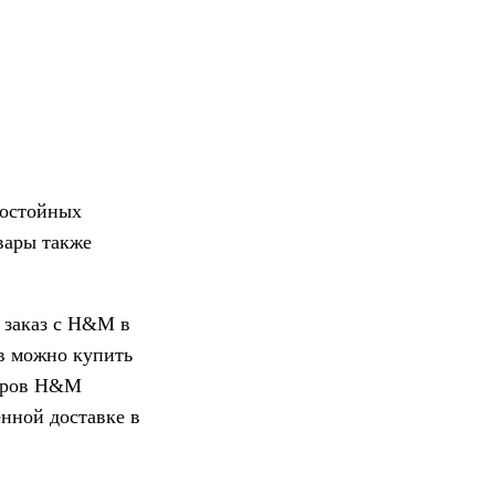
достойных
вары также
 заказ с H&M в
в можно купить
уаров H&M
енной доставке в