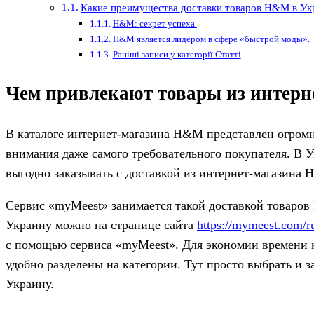
Какие преимущества доставки товаров H&M в Укр
H&M: секрет успеха.
H&M является лидером в сфере «быстрой моды».
Раніші записи у категорії Статті
Чем привлекают товары из интерн
В каталоге интернет-магазина H&M представлен огромн
внимания даже самого требовательного покупателя.
В У
выгодно заказывать с доставкой из интернет-магазина 
Сервис «myMeest» занимается такой доставкой товаров
Украину можно на странице сайта
https://mymeest.com/r
с помощью сервиса «myMeest». Для экономии времени к
удобно разделены на категории. Тут просто выбрать и з
Украину.