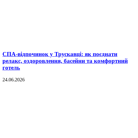
СПА-відпочинок у Трускавці: як поєднати
релакс, оздоровлення, басейни та комфортний
готель
24.06.2026