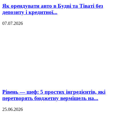
Як орендувати авто в Будві та Тіваті без
депозиту і кредитної...
07.07.2026
Рівень — шеф: 5 простих інгредієнтів, які
перетворять бюджетну вермішель на...
25.06.2026