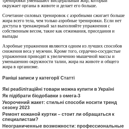
тренировки уменьшают висцеральный жир, который
окружает органы в животе и делает его больше.
Сочетание силовых тренировок с аэробными сжигает больше
жира всего тела, чем только аэробные тренировки. Если нет
доступа в тренажерный зал выполняйте упражнения с
собственным весом, такие как отжимания, приседания и
выпады
Аэробные упражнения являются одним из лучших способов
снижения веса у мужчин. Кроме того, сердечно-сосудистые
упражнения приводят к увеличению мышечной массы и
уменьшению окружности талии, жира на животе и общего
жира в организме.
Раніші записи у категорії Статті
Які реабілітаційні товари можна купити в Україні
Як підібрати біодобавки з омега-3
Укорочений жакет: стильні способи носити тренд
сезону 2023
Ремонт кожаной куртки – стоит ли обращаться к
специалистам?
Неограниченные возможности: профессиональные