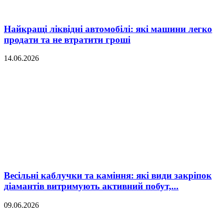
Найкращі ліквідні автомобілі: які машини легко
продати та не втратити гроші
14.06.2026
Весільні каблучки та каміння: які види закріпок
діамантів витримують активний побут,...
09.06.2026