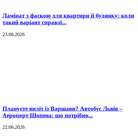
Ламінат з фаскою для квартири й будинку: коли
такий варіант справді...
23.06.2026
Плануєте виліт із Варшави? Автобус Львів –
Аеропорт Шопена: що потрібно...
22.06.2026