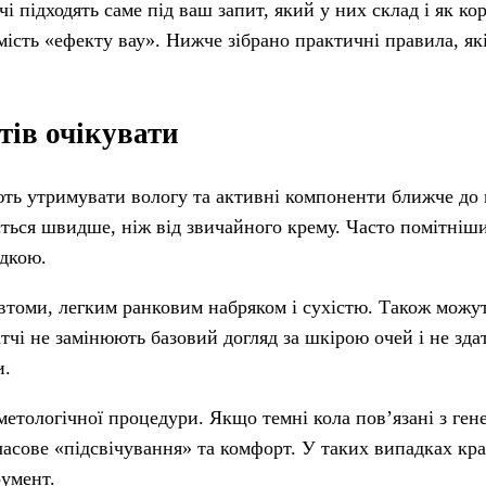
і підходять саме під ваш запит, який у них склад і як ко
ість «ефекту вау». Нижче зібрано практичні правила, які
тів очікувати
ють утримувати вологу та активні компоненти ближче до 
ться швидше, ніж від звичайного крему. Часто помітніши
адкою.
томи, легким ранковим набряком і сухістю. Також можу
чі не замінюють базовий догляд за шкірою очей і не зда
и.
сметологічної процедури. Якщо темні кола пов’язані з ге
часове «підсвічування» та комфорт. У таких випадках кр
румент.