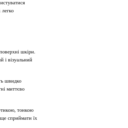
ристуватися
 легко
поверхні шкіри.
й і візуальний
ть швидко
тні миттєво
нетикою, тонкою
аще сприймати їх