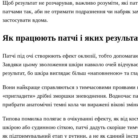
Щоб результат не розчарував, важливо розуміти, які патч
патчами так, аби не отримати подразнення чи набряк зам
застосувати вдома.
Як працюють патчі і яких результа
Патчі під очі створюють ефект оклюзії, тобто допомага
Завдяки цьому зволоження шкіри навколо очей відчуває
результат, бо шкіра виглядає більш «наповненою» та гл
Вони найкраще справляються з тимчасовими проявами в
«пригладити» дрібні зморшки зневоднення. Водночас пат
прибрати анатомічні темні кола чи виражені вікові змін
Типова помилка полягає в очікуванні ефекту, як від ко
шкірою або судинною сіткою, патчі дадуть скоріше тим
як підтримувальний етап у рутини, а не як єдиний інст