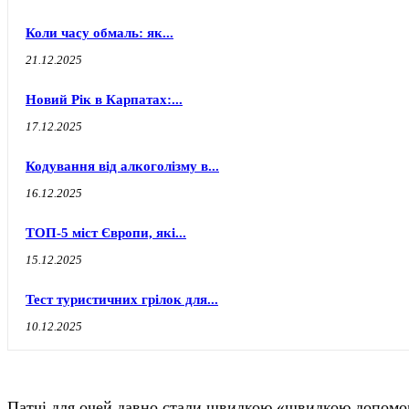
Коли часу обмаль: як...
21.12.2025
Новий Рік в Карпатах:...
17.12.2025
Кодування від алкоголізму в...
16.12.2025
ТОП-5 міст Європи, які...
15.12.2025
Тест туристичних грілок для...
10.12.2025
Патчі для очей давно стали швидкою «швидкою допомого