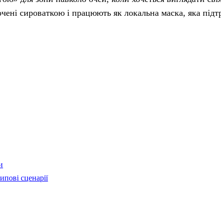
чені сироваткою і працюють як локальна маска, яка під
и
ипові сценарії