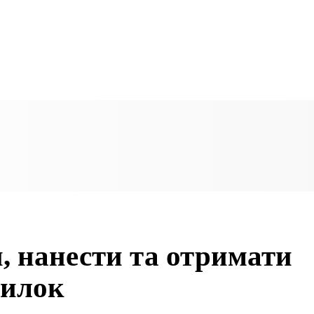
и, нанести та отримати
милок