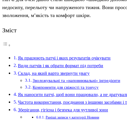
недосипу, перельоту чи напруженого тижня. Вони просо
зволоження, м’якість та комфорт шкіри.
Зміст
Як працюють патчі і яких результатів очікувати
Види патчів і як обрати формат під потреби
Склад, на який варто звернути увагу
Зволожувальні та «наповнювальні» інгредієнти
Компоненти для свіжості та тонусу
Як наносити патчі, щоб вони працювали, а не дратувал
Частота використання, поєднання з іншими засобами і т
Зберігання, гігієна і безпека для чутливої зони
Раніші записи у категорії Новини