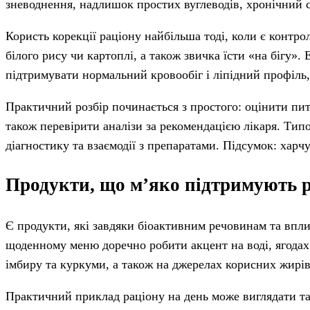
зневоднення, надлишок простих вуглеводів, хронічний с
Користь корекції раціону найбільша тоді, коли є контро
білого рису чи картоплі, а також звичка їсти «на бігу»
підтримувати нормальний кровообіг і ліпідний профіль,
Практичний розбір починається з простого: оцінити пит
також перевірити аналізи за рекомендацією лікаря. Тип
діагностику та взаємодії з препаратами. Підсумок: хар
Продукти, що м’яко підтримують р
Є продукти, які завдяки біоактивним речовинам та впли
щоденному меню доречно робити акцент на воді, ягодах 
імбиру та куркуми, а також на джерелах корисних жирів 
Практичний приклад раціону на день може виглядати так: