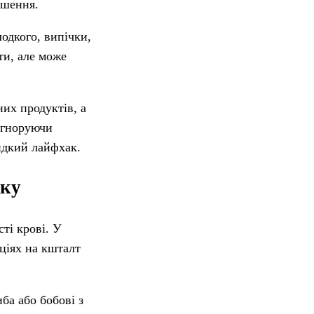
ушення.
одкого, випічки,
ти, але може
их продуктів, а
 ігноруючи
видкий лайфхак.
лку
ті крові. У
ціях на кшталт
ба або бобові з