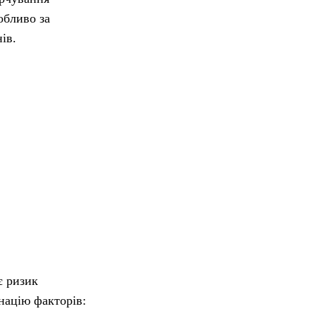
обливо за
ів.
є ризик
інацію факторів: