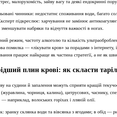
трес, малорухомість, зайву вагу та деякі ендокринні пор
льовані чинники: недостатнє споживання води, багато сол
. Експерт підкреслює: харчування не замінює антикоагулян
 зменшувати набряки та відчуття важкості в ногах.
ний режим, частоту алкоголю та кількість ультраоброблен
ова помилка — «лікувати кров» за порадами з інтернету,
чування працює найкраще як частина стратегії, а не як ш
ідший плин крові: як скласти тарі
ву на судини й запалення можуть сприяти кращій текучос
(журавлина, чорниця, калина), цитрусових, часнику, спе
— наприклад, волоських горіхах і лляній олії.
 зранку склянка води та вівсянка з ягодами; в обід — ри