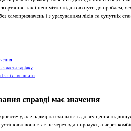
згортання, так і непомітно підштовхнути до проблем, ос
ез самопризначень і з урахуванням ліків та супутніх стан
ачення
 скласти тарілку
 і як їх зменшити
вання справді має значення
кровотечу, але надмірна схильність до згущення підвищу
«густішою» вона стає не через один продукт, а через комб