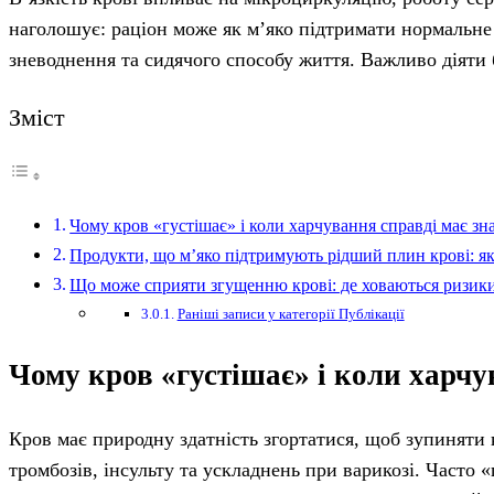
наголошує: раціон може як м’яко підтримати нормальне 
зневоднення та сидячого способу життя. Важливо діяти б
Зміст
Чому кров «густішає» і коли харчування справді має зн
Продукти, що м’яко підтримують рідший плин крові: як
Що може сприяти згущенню крові: де ховаються ризики
Раніші записи у категорії Публікації
Чому кров «густішає» і коли харчу
Кров має природну здатність згортатися, щоб зупиняти 
тромбозів, інсульту та ускладнень при варикозі. Часто 