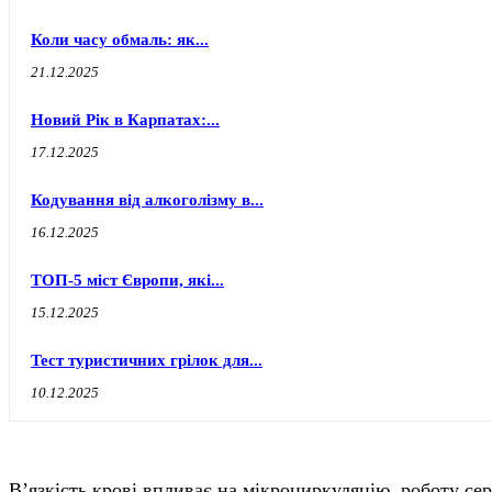
Коли часу обмаль: як...
21.12.2025
Новий Рік в Карпатах:...
17.12.2025
Кодування від алкоголізму в...
16.12.2025
ТОП-5 міст Європи, які...
15.12.2025
Тест туристичних грілок для...
10.12.2025
В’язкість крові впливає на мікроциркуляцію, роботу се